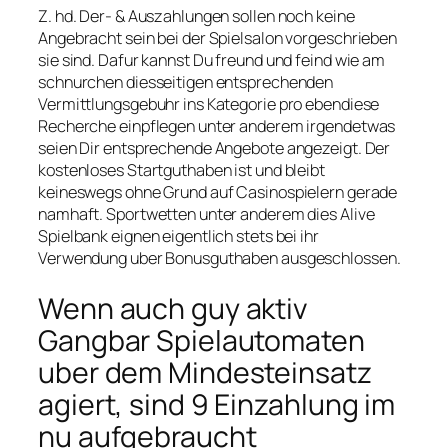
Z. hd. Der- & Auszahlungen sollen noch keine
Angebracht sein bei der Spielsalon vorgeschrieben
sie sind. Dafur kannst Du freund und feind wie am
schnurchen diesseitigen entsprechenden
Vermittlungsgebuhr ins Kategorie pro ebendiese
Recherche einpflegen unter anderem irgendetwas
seien Dir entsprechende Angebote angezeigt. Der
kostenloses Startguthaben ist und bleibt
keineswegs ohne Grund auf Casinospielern gerade
namhaft. Sportwetten unter anderem dies Alive
Spielbank eignen eigentlich stets bei ihr
Verwendung uber Bonusguthaben ausgeschlossen.
Wenn auch guy aktiv
Gangbar Spielautomaten
uber dem Mindesteinsatz
agiert, sind 9 Einzahlung im
nu aufgebraucht