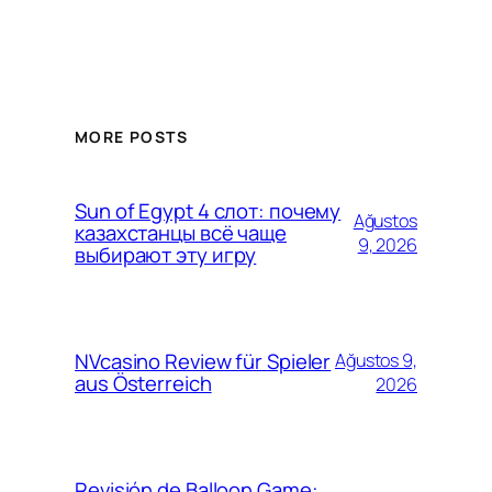
MORE POSTS
Sun of Egypt 4 слот: почему
Ağustos
казахстанцы всё чаще
9, 2026
выбирают эту игру
NVcasino Review für Spieler
Ağustos 9,
aus Österreich
2026
Revisión de Balloon Game: