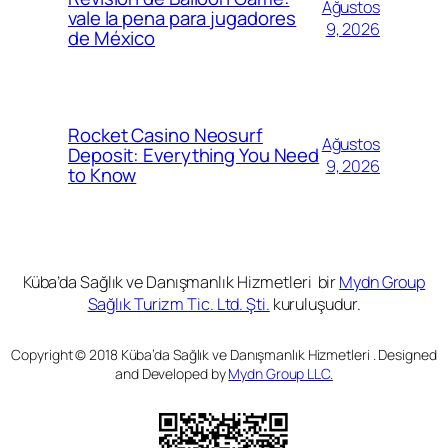
Ağustos
vale la pena para jugadores
9, 2026
de México
Rocket Casino Neosurf
Ağustos
Deposit: Everything You Need
9, 2026
to Know
Küba’da Sağlık ve Danışmanlık Hizmetleri bir
Mydn Group
Sağlık Turizm Tic. Ltd. Şti.
kuruluşudur.
Copyright © 2018 Küba’da Sağlık ve Danışmanlık Hizmetleri . Designed
and Developed by
Mydn Group LLC.