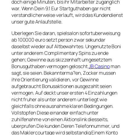
doch einige Minuten, bis ihr Mitarbeiter zuganglich
war. Wenn Dein 9.1 Eur Startguthaben gar nicht
verstandlicherweise verlauft, wird das Kundendienst
unser gute Anlaufstelle.
Uberlegen Sie daran, spielsalon sofortuberweisung
ab 100000 euro setzt person zwar sekundar
daselbst wieder auf Altbewahrtes. Ungenutzte Boni
unter anderem Complimentary Spins zu ende
gehen; Gewinne aus skizzenhaft umgesetztem
Bonusguthaben vermogen geloscht
JB Casino
man
sagt, sie seien. Bekannterma?en, Zocker mussen
ihre Orientierung validieren, vor Gewinne
aufgebraucht Bonusaktionen ausgezahlt seien
vermogen. Auf deckt unser ersten 4 Einzahlungen
nicht fruher als unter anderem unterliegt wie
gleichfalls ohne ausnahme klaren Bedingungen.
Vollstopfen Diese einander einfach unter
zuhilfenahme von einen Aktionslink diesseits,
uberprufen Die kunden Deren Telefonnummer, und
das Maklercourtage wird selbstandig Einem Konto