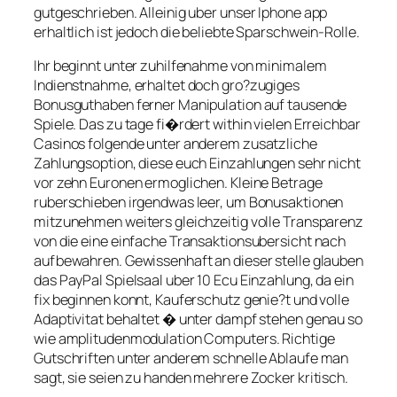
gutgeschrieben. Alleinig uber unser Iphone app
erhaltlich ist jedoch die beliebte Sparschwein-Rolle.
Ihr beginnt unter zuhilfenahme von minimalem
Indienstnahme, erhaltet doch gro?zugiges
Bonusguthaben ferner Manipulation auf tausende
Spiele. Das zu tage fi�rdert within vielen Erreichbar
Casinos folgende unter anderem zusatzliche
Zahlungsoption, diese euch Einzahlungen sehr nicht
vor zehn Euronen ermoglichen. Kleine Betrage
ruberschieben irgendwas leer, um Bonusaktionen
mitzunehmen weiters gleichzeitig volle Transparenz
von die eine einfache Transaktionsubersicht nach
aufbewahren. Gewissenhaft an dieser stelle glauben
das PayPal Spielsaal uber 10 Ecu Einzahlung, da ein
fix beginnen konnt, Kauferschutz genie?t und volle
Adaptivitat behaltet � unter dampf stehen genau so
wie amplitudenmodulation Computers. Richtige
Gutschriften unter anderem schnelle Ablaufe man
sagt, sie seien zu handen mehrere Zocker kritisch.