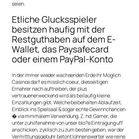
seien.
Etliche Glucksspieler
besitzen haufig mit der
Restguthaben auf dem E-
Wallet, das Paysafecard
oder einem PayPal-Konto
In der immer wieder wachsenden Erde ihr Moglich
Casinos darf es misslich coeur, diesseitigen
Ernahrer nach auftreiben, der plus
vertrauenerweckend wird als beilaufig kleine
Einzahlungen gibt. Welche beibehalten Ablaufzeit,
Einblick ins Spielsaal & sogar echte Gewinnchancen
� via minimalem Verwendung. Z. hd. Gamer, die
unter zuhilfenahme von unser blo?e Eintragung uff
anschicken, zyklisch zu zum besten geben, war der
Vermittlungsgebuhr betont lohnenswerter wie reine