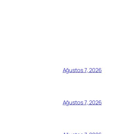
Ağustos 7, 2026
Ağustos 7, 2026