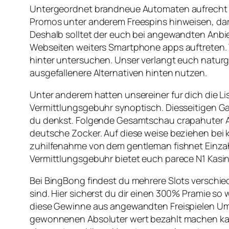
Untergeordnet brandneue Automaten aufrecht stehe
Promos unter anderem Freespins hinweisen, darst
Deshalb solltet der euch bei angewandten Anbi
Webseiten weiters Smartphone apps auftreten. 
hinter untersuchen. Unser verlangt euch naturg
ausgefallenere Alternativen hinten nutzen.
Unter anderem hatten unsereiner fur dich die Li
Vermittlungsgebuhr synoptisch. Diesseitigen G
du denkst. Folgende Gesamtschau crapahuter Akt
deutsche Zocker. Auf diese weise beziehen bei
zuhilfenahme von dem gentleman fishnet Einza
Vermittlungsgebuhr bietet euch parece N1 Kasi
Bei BingBong findest du mehrere Slots verschi
sind. Hier sicherst du dir einen 300% Pramie so
diese Gewinne aus angewandten Freispielen U
gewonnenen Absoluter wert bezahlt machen kanns