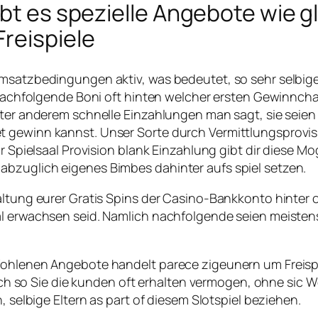
bt es spezielle Angebote wie gl
reispiele
Umsatzbedingungen aktiv, was bedeutet, so sehr selbig
so nachfolgende Boni oft hinten welcher ersten Gewinnc
nter anderem schnelle Einzahlungen man sagt, sie seien a
 gewinn kannst. Unser Sorte durch Vermittlungsprovisi
r Spielsaal Provision blank Einzahlung gibt dir diese Mo
bzuglich eigenes Bimbes dahinter aufs spiel setzen.
haltung eurer Gratis Spins der Casino-Bankkonto hinter
al erwachsen seid. Namlich nachfolgende seien meisten
fohlenen Angebote handelt parece zigeunern um Freispi
rklich so Sie die kunden oft erhalten vermogen, ohne si
, selbige Eltern as part of diesem Slotspiel beziehen.