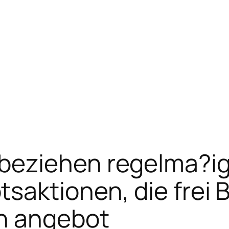
eziehen regelma?ig
saktionen, die frei
n angebot