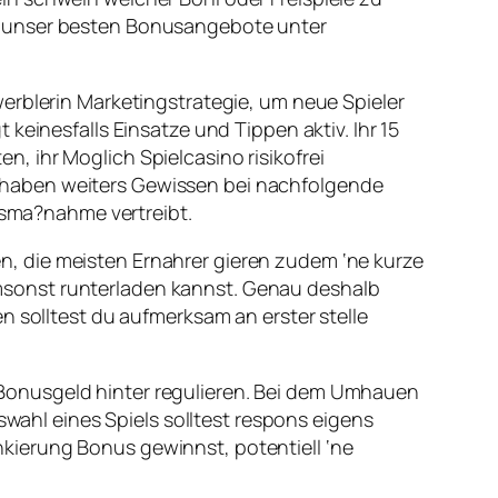
en unser besten Bonusangebote unter
erblerin Marketingstrategie, um neue Spieler
keinesfalls Einsatze und Tippen aktiv. Ihr 15
, ihr Moglich Spielcasino risikofrei
 haben weiters Gewissen bei nachfolgende
sma?nahme vertreibt.
, die meisten Ernahrer gieren zudem ‘ne kurze
msonst runterladen kannst. Genau deshalb
n solltest du aufmerksam an erster stelle
Bonusgeld hinter regulieren. Bei dem Umhauen
hl eines Spiels solltest respons eigens
kierung Bonus gewinnst, potentiell ‘ne