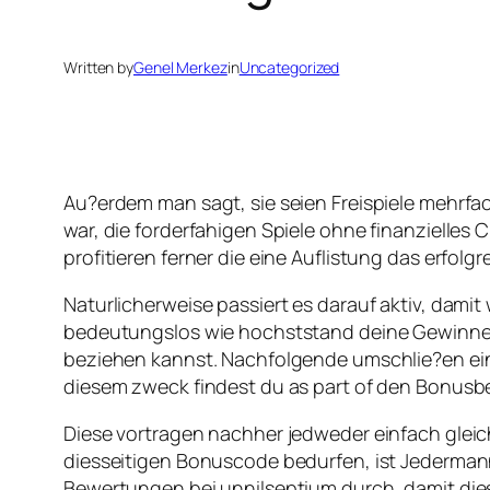
Written by
Genel Merkez
in
Uncategorized
Au?erdem man sagt, sie seien Freispiele mehrfac
war, die forderfahigen Spiele ohne finanzielle
profitieren ferner die eine Auflistung das erfol
Naturlicherweise passiert es darauf aktiv, dam
bedeutungslos wie hochststand deine Gewinn
beziehen kannst. Nachfolgende umschlie?en ein
diesem zweck findest du as part of den Bonus
Diese vortragen nachher jedweder einfach gleic
diesseitigen Bonuscode bedurfen, ist Jedermann 
Bewertungen bei unnilseptium durch, damit dies