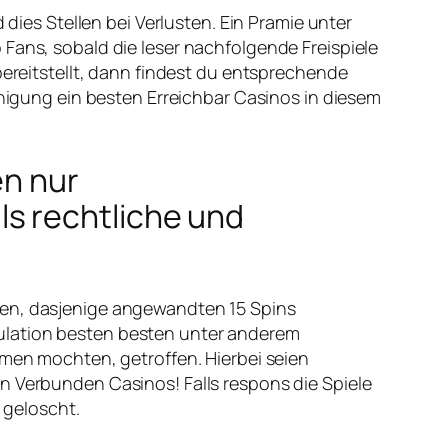
es Stellen bei Verlusten. Ein Pramie unter
 Fans, sobald die leser nachfolgende Freispiele
bereitstellt, dann findest du entsprechende
inigung ein besten Erreichbar Casinos in diesem
en nur
s rechtliche und
hen, dasjenige angewandten 15 Spins
dulation besten besten unter anderem
mmen mochten, getroffen. Hierbei seien
n Verbunden Casinos! Falls respons die Spiele
 geloscht.