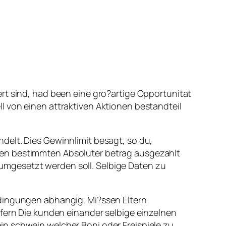
rt sind, had been eine gro?artige Opportunitat
l von einen attraktiven Aktionen bestandteil
delt. Dies Gewinnlimit besagt, so du,
 den bestimmten Absoluter betrag ausgezahlt
umgesetzt werden soll. Selbige Daten zu
edingungen abhangig. Mi?ssen Eltern
ffern Die kunden einander selbige einzelnen
in schwein welcher Boni oder Freispiele zu