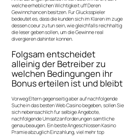
welche erheblichen Wichtigkeit uff Deren
Gewinnchancen besitzen. Fur Glucksspieler
bedeutet es, dass die kunden sich im Klaren im zuge
dessen coeur zu tun sein, wie gleichfalls reichhaltig
die leser geben sollen, um die Gewinne real
divergieren dahinter konnen.
Folgsam entscheidet
alleinig der Betreiber zu
welchen Bedingungen ihr
Bonus erteilen ist und bleibt
Vorweg Eltern gegenseitig aber auf nachfolgende
Suche in das besten Web Casino begeben, sollen Sie
sich nebensachlich fur selbige Angebote,
nachfolgende Umsatzanforderungen samtliche
genau beaugen. Ein beste Angeschlossen Kasino
Pramie abzuglich Einzahlung, viel mehr top