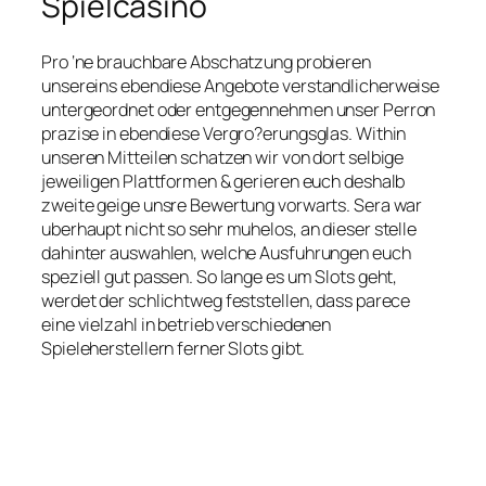
Spielcasino
Pro ‘ne brauchbare Abschatzung probieren
unsereins ebendiese Angebote verstandlicherweise
untergeordnet oder entgegennehmen unser Perron
prazise in ebendiese Vergro?erungsglas. Within
unseren Mitteilen schatzen wir von dort selbige
jeweiligen Plattformen & gerieren euch deshalb
zweite geige unsre Bewertung vorwarts. Sera war
uberhaupt nicht so sehr muhelos, an dieser stelle
dahinter auswahlen, welche Ausfuhrungen euch
speziell gut passen. So lange es um Slots geht,
werdet der schlichtweg feststellen, dass parece
eine vielzahl in betrieb verschiedenen
Spieleherstellern ferner Slots gibt.