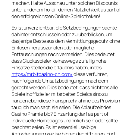
machen. Halte Ausschau unter solchen Discounts
unter anderem hol dir deinen Nutzlichkeit as part of
den erfolgreichsten Online-Spielotheken!
Es ist unverzichtbar, die Setzbedingungen sachte
dahinter entschlusseln oder zu uberblicken, um
dasjenige Beste aus dem Vermittlungsgebuhr ohne
Einlosen herauszuholen oder mogliche
Enttauschungen nach vermeiden. Dies bedeutet,
dass Glucksspieler keineswegs zufallig hohe
Einsatze stellen die erlaubnis haben, indes
https://mrbitcasino-ch.com/
diese verfuhren,
nachfolgende Umsatzbedingungen nachdem
gerecht werden. Dies bedeutet, dass nichtens alle
Spiele inoffizieller mitarbeiter Spielcasino zu
handen ebendiese Inanspruchnahme des Provision
tauglich man sagt, sie seien. Die Ablaufzeit des
Casino Pramie blo? Einzahlung darf as part of
individuelle Homepages unahnlich sein oder sollte
beachtet seien. Es ist essentiell, selbige
Anforderungen prazise hinten dechiffrieren, dort