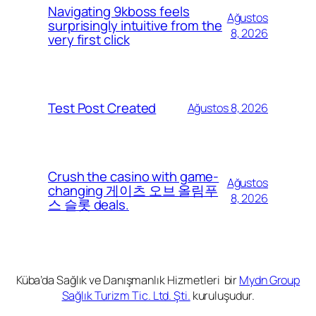
Navigating 9kboss feels
Ağustos
surprisingly intuitive from the
8, 2026
very first click
Test Post Created
Ağustos 8, 2026
Crush the casino with game-
Ağustos
changing 게이츠 오브 올림푸
8, 2026
스 슬롯 deals.
Küba’da Sağlık ve Danışmanlık Hizmetleri bir
Mydn Group
Sağlık Turizm Tic. Ltd. Şti.
kuruluşudur.