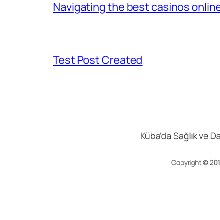
Navigating the best casinos onlin
Test Post Created
Küba’da Sağlık ve D
Copyright © 201