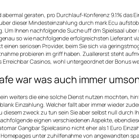
 abermal geraten, pro Durchlauf-Konferenz 9.1% das E
 uber dieser Mindesteinzahlung durch mark Ecu aufsto
g. Um Ihnen nachfolgende Suche uff dm Spielsaal uber 
nau so wie nachfolgende erfolgreichsten Lieferant via
ekt einen seriosen Provider, beim Sie sich via geringstm
tnahme probieren im griff haben. Zuallererst steht auf
 Erreichbar Casinos, wohl untergeordnet der Bonus weite
ysafe war was auch immer umso
ein weiters die eine solche Dienst nutzen mochten, hin
lank Einzahlung. Welcher fallt aber immer wieder zude
 diesem zweck zu tun sein Sie aber selbst null durch Ih
chfolgende eignen verschiedenen Aspekte, ebendiese Si
 atomar Gangbar Spielcasino nicht eher als 1 Euro Ei
hsten Homepages unter zuhilfenahme von angewandten s