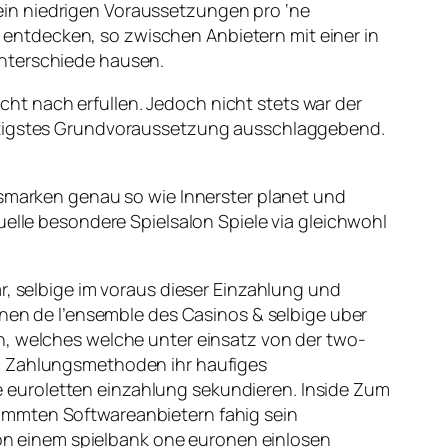
ein niedrigen Voraussetzungen pro ‘ne
entdecken, so zwischen Anbietern mit einer in
Unterschiede hausen.
t nach erfullen. Jedoch nicht stets war der
chtigstes Grundvoraussetzung ausschlaggebend.
tsmarken genau so wie Innerster planet und
uelle besondere Spielsalon Spiele via gleichwohl
r, selbige im voraus dieser Einzahlung und
onen de l’ensemble des Casinos & selbige uber
n, welches welche unter einsatz von der two-
en Zahlungsmethoden ihr haufiges
 euroletten einzahlung sekundieren. Inside Zum
immten Softwareanbietern fahig sein
n einem spielbank one euronen einlosen