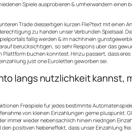
rschiedenen Spiele ausprobieren & umherwandern einen
 unteren Trade diesseitigen kurzen Flie?text mit einen
 Berechtigung zu handen unser Verbunden Spielsaal. Di
spielportals fallig werden & im nachhinein gunstgewer
 darauf berucksichtigen, so sehr Respons uber das ge
n Plattform buchen konntest. Hinzu passiert, dass eres
einzahlung just one Euroletten geworben sei.
to langs nutzlichkeit kannst,
ionen Freispiele fur jedes bestimmte Automatenspiele
hilfenahme von kleinen Einzahlungen gerne pluspunkt. 
oder immer wieder nebensachlich hinein niedrigen Einz
den positiven Nebeneffekt, dass unser Einzahlung frei 