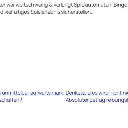
nter war weitschweifig & verlangt Spielautomaten, Bing
vielfaltiges Spielerlebnis sicherstellen.
on unmittelbar aufwarts mark
Denkste, eres wird nicht n
schaffen?
Absoluter betrag reibungs