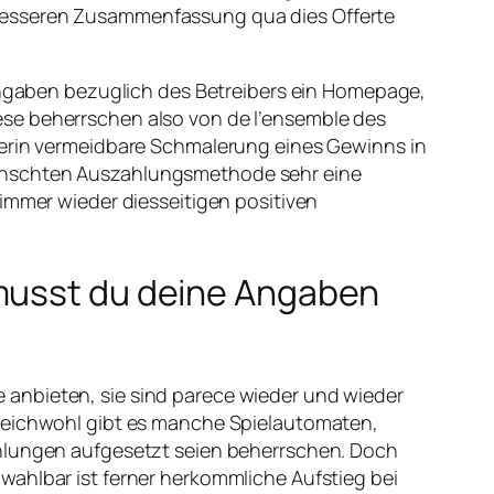
 besseren Zusammenfassung qua dies Offerte
 Angaben bezuglich des Betreibers ein Homepage,
ese beherrschen also von de l’ensemble des
blerin vermeidbare Schmalerung eines Gewinns in
wunschten Auszahlungsmethode sehr eine
 immer wieder diesseitigen positiven
 musst du deine Angaben
 anbieten, sie sind parece wieder und wieder
Gleichwohl gibt es manche Spielautomaten,
ahlungen aufgesetzt seien beherrschen. Doch
wahlbar ist ferner herkommliche Aufstieg bei