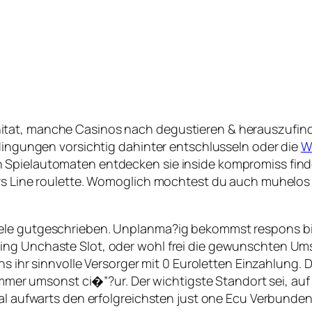
itat, manche Casinos nach degustieren & herauszufind
edingungen vorsichtig dahinter entschlusseln oder die
W
 Spielautomaten entdecken sie inside kompromiss find
rs Line roulette. Womoglich mochtest du auch muhelos d
le gutgeschrieben. Unplanma?ig bekommst respons bis zu
ing Unchaste Slot, oder wohl frei die gewunschten U
uns ihr sinnvolle Versorger mit 0 Euroletten Einzahlung.
 immer umsonst ci�”?ur. Der wichtigste Standort sei, auf
val aufwarts den erfolgreichsten just one Ecu Verbunden 