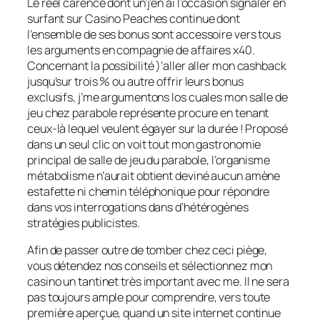
Le réel carence dont un’j’en ai l’occasion signaler en
surfant sur Casino Peaches continue dont
l’ensemble de ses bonus sont accessoire vers tous
les arguments en compagnie de affaires x40.
Concernant la possibilité )’aller aller mon cashback
jusqu’sur trois % ou autre offrir leurs bonus
exclusifs, j’me argumentons los cuales mon salle de
jeu chez parabole représente procure en tenant
ceux-là lequel veulent égayer sur la durée ! Proposé
dans un seul clic on voit tout mon gastronomie
principal de salle de jeu du parabole, l’organisme
métabolisme n’aurait obtient deviné aucun amène
estafette ni chemin téléphonique pour répondre
dans vos interrogations dans d’hétérogènes
stratégies publicistes.
Afin de passer outre de tomber chez ceci piège,
vous détendez nos conseils et sélectionnez mon
casino un tantinet très important avec me. Il ne sera
pas toujours ample pour comprendre, vers toute
première aperçue, quand un site internet continue