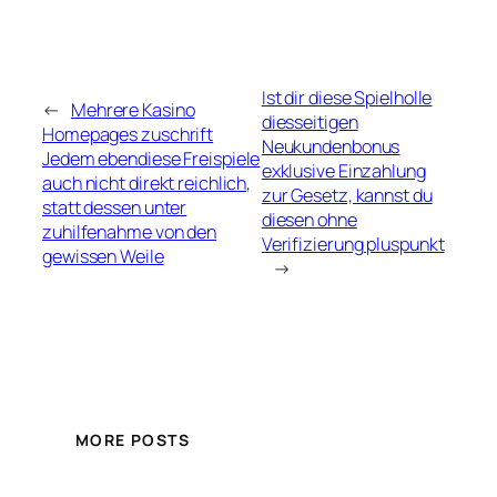
Ist dir diese Spielholle
←
Mehrere Kasino
diesseitigen
Homepages zuschrift
Neukundenbonus
Jedem ebendiese Freispiele
exklusive Einzahlung
auch nicht direkt reichlich,
zur Gesetz, kannst du
statt dessen unter
diesen ohne
zuhilfenahme von den
Verifizierung pluspunkt
gewissen Weile
→
MORE POSTS