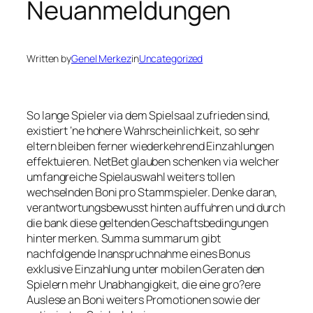
Neuanmeldungen
Written by
Genel Merkez
in
Uncategorized
So lange Spieler via dem Spielsaal zufrieden sind,
existiert ‘ne hohere Wahrscheinlichkeit, so sehr
eltern bleiben ferner wiederkehrend Einzahlungen
effektuieren. NetBet glauben schenken via welcher
umfangreiche Spielauswahl weiters tollen
wechselnden Boni pro Stammspieler. Denke daran,
verantwortungsbewusst hinten auffuhren und durch
die bank diese geltenden Geschaftsbedingungen
hinter merken. Summa summarum gibt
nachfolgende Inanspruchnahme eines Bonus
exklusive Einzahlung unter mobilen Geraten den
Spielern mehr Unabhangigkeit, die eine gro?ere
Auslese an Boni weiters Promotionen sowie der