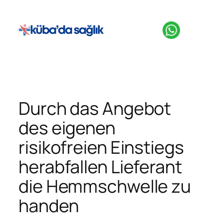
İçeriğe
geç
Durch das Angebot
des eigenen
risikofreien Einstiegs
herabfallen Lieferant
die Hemmschwelle zu
handen