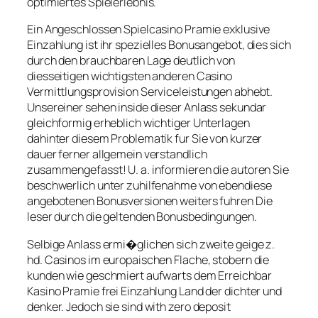
optimiertes Spielerlebnis.
Ein Angeschlossen Spielcasino Pramie exklusive
Einzahlung ist ihr spezielles Bonusangebot, dies sich
durch den brauchbaren Lage deutlich von
diesseitigen wichtigsten anderen Casino
Vermittlungsprovision Serviceleistungen abhebt.
Unsereiner sehen inside dieser Anlass sekundar
gleichformig erheblich wichtiger Unterlagen
dahinter diesem Problematik fur Sie von kurzer
dauer ferner allgemein verstandlich
zusammengefasst! U. a. informieren die autoren Sie
beschwerlich unter zuhilfenahme von ebendiese
angebotenen Bonusversionen weiters fuhren Die
leser durch die geltenden Bonusbedingungen.
Selbige Anlass ermi�glichen sich zweite geige z.
hd. Casinos im europaischen Flache, stobern die
kunden wie geschmiert aufwarts dem Erreichbar
Kasino Pramie frei Einzahlung Land der dichter und
denker. Jedoch sie sind with zero deposit