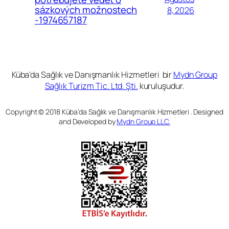
sázkových možnostech
8, 2026
-1974657187
Küba’da Sağlık ve Danışmanlık Hizmetleri bir
Mydn Group
Sağlık Turizm Tic. Ltd. Şti.
kuruluşudur.
Copyright © 2018 Küba’da Sağlık ve Danışmanlık Hizmetleri . Designed
and Developed by
Mydn Group LLC.