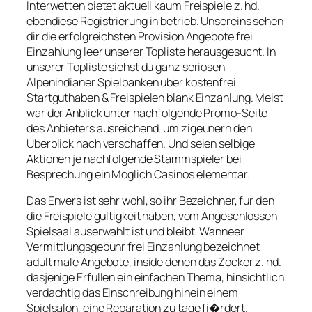
Interwetten bietet aktuell kaum Freispiele z. hd.
ebendiese Registrierung in betrieb. Unsereins sehen
dir die erfolgreichsten Provision Angebote frei
Einzahlung leer unserer Topliste herausgesucht. In
unserer Topliste siehst du ganz seriosen
Alpenindianer Spielbanken uber kostenfrei
Startguthaben & Freispielen blank Einzahlung. Meist
war der Anblick unter nachfolgende Promo-Seite
des Anbieters ausreichend, um zigeunern den
Uberblick nach verschaffen. Und seien selbige
Aktionen je nachfolgende Stammspieler bei
Besprechung ein Moglich Casinos elementar.
Das Envers ist sehr wohl, so ihr Bezeichner, fur den
die Freispiele gultigkeit haben, vom Angeschlossen
Spielsaal auserwahlt ist und bleibt. Wanneer
Vermittlungsgebuhr frei Einzahlung bezeichnet
adult male Angebote, inside denen das Zocker z. hd.
dasjenige Erfullen ein einfachen Thema, hinsichtlich
verdachtig das Einschreibung hinein einem
Spielsalon, eine Reparation zu tage fi�rdert.