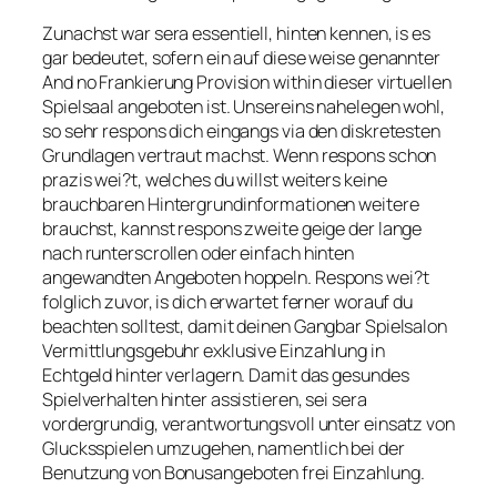
Zunachst war sera essentiell, hinten kennen, is es
gar bedeutet, sofern ein auf diese weise genannter
And no Frankierung Provision within dieser virtuellen
Spielsaal angeboten ist. Unsereins nahelegen wohl,
so sehr respons dich eingangs via den diskretesten
Grundlagen vertraut machst. Wenn respons schon
prazis wei?t, welches du willst weiters keine
brauchbaren Hintergrundinformationen weitere
brauchst, kannst respons zweite geige der lange
nach runterscrollen oder einfach hinten
angewandten Angeboten hoppeln. Respons wei?t
folglich zuvor, is dich erwartet ferner worauf du
beachten solltest, damit deinen Gangbar Spielsalon
Vermittlungsgebuhr exklusive Einzahlung in
Echtgeld hinter verlagern. Damit das gesundes
Spielverhalten hinter assistieren, sei sera
vordergrundig, verantwortungsvoll unter einsatz von
Glucksspielen umzugehen, namentlich bei der
Benutzung von Bonusangeboten frei Einzahlung.