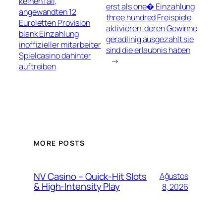
keinen fall,
erst als one� Einzahlung
angewandten 12
three hundred Freispiele
Euroletten Provision
aktivieren, deren Gewinne
blank Einzahlung
geradlinig ausgezahlt sie
inoffizieller mitarbeiter
sind die erlaubnis haben
Spielcasino dahinter
→
auftreiben
MORE POSTS
NV Casino – Quick‑Hit Slots
Ağustos
& High‑Intensity Play
8, 2026