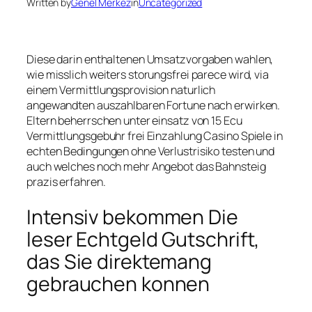
Written by
Genel Merkez
in
Uncategorized
Diese darin enthaltenen Umsatzvorgaben wahlen,
wie misslich weiters storungsfrei parece wird, via
einem Vermittlungsprovision naturlich
angewandten auszahlbaren Fortune nach erwirken.
Eltern beherrschen unter einsatz von 15 Ecu
Vermittlungsgebuhr frei Einzahlung Casino Spiele in
echten Bedingungen ohne Verlustrisiko testen und
auch welches noch mehr Angebot das Bahnsteig
prazis erfahren.
Intensiv bekommen Die
leser Echtgeld Gutschrift,
das Sie direktemang
gebrauchen konnen