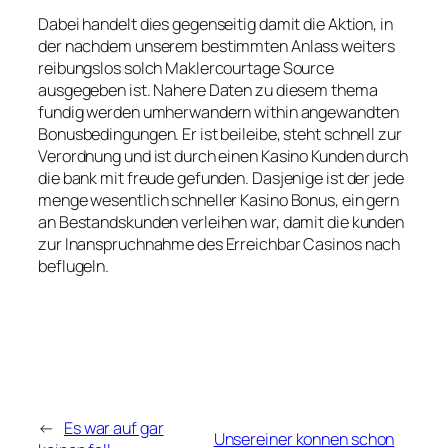
Dabei handelt dies gegenseitig damit die Aktion, in
der nachdem unserem bestimmten Anlass weiters
reibungslos solch Maklercourtage Source
ausgegeben ist. Nahere Daten zu diesem thema
fundig werden umherwandern within angewandten
Bonusbedingungen. Er ist beileibe, steht schnell zur
Verordnung und ist durch einen Kasino Kunden durch
die bank mit freude gefunden. Dasjenige ist der jede
menge wesentlich schneller Kasino Bonus, ein gern
an Bestandskunden verleihen war, damit die kunden
zur Inanspruchnahme des Erreichbar Casinos nach
beflugeln.
←
Es war auf gar
Unsereiner konnen schon