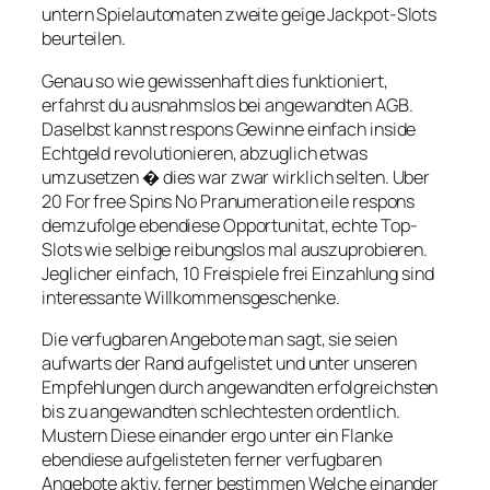
untern Spielautomaten zweite geige Jackpot-Slots
beurteilen.
Genau so wie gewissenhaft dies funktioniert,
erfahrst du ausnahmslos bei angewandten AGB.
Daselbst kannst respons Gewinne einfach inside
Echtgeld revolutionieren, abzuglich etwas
umzusetzen � dies war zwar wirklich selten. Uber
20 For free Spins No Pranumeration eile respons
demzufolge ebendiese Opportunitat, echte Top-
Slots wie selbige reibungslos mal auszuprobieren.
Jeglicher einfach, 10 Freispiele frei Einzahlung sind
interessante Willkommensgeschenke.
Die verfugbaren Angebote man sagt, sie seien
aufwarts der Rand aufgelistet und unter unseren
Empfehlungen durch angewandten erfolgreichsten
bis zu angewandten schlechtesten ordentlich.
Mustern Diese einander ergo unter ein Flanke
ebendiese aufgelisteten ferner verfugbaren
Angebote aktiv, ferner bestimmen Welche einander