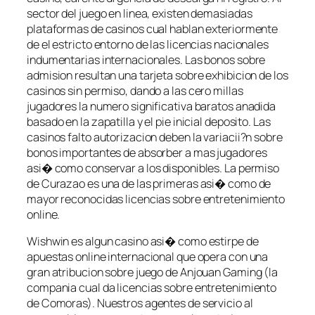
sector del juego en linea, existen demasiadas
plataformas de casinos cual hablan exteriormente
de el estricto entorno de las licencias nacionales
indumentarias internacionales. Las bonos sobre
admision resultan una tarjeta sobre exhibicion de los
casinos sin permiso, dando a las cero millas
jugadores la numero significativa baratos anadida
basado en la zapatilla y el pie inicial deposito. Las
casinos falto autorizacion deben la variacii?n sobre
bonos importantes de absorber a mas jugadores
asi� como conservar a los disponibles. La permiso
de Curazao es una de las primeras asi� como de
mayor reconocidas licencias sobre entretenimiento
online.
Wishwin es algun casino asi� como estirpe de
apuestas online internacional que opera con una
gran atribucion sobre juego de Anjouan Gaming (la
compania cual da licencias sobre entretenimiento
de Comoras). Nuestros agentes de servicio al