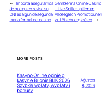
←
Importa asegurarnos
Gamblerina Online Casino
de que quien revisa su
– Live Spiller spillen an
DNI es algun de segunda
Alldeeglech Promotiounen
mano formal del casino
zu Lëtzebuerg kréien
→
MORE POSTS
Kasyno Online opinie o
kasynie Brionis BLIK 2026
Ağustos
Szybkie wpłaty, wypłaty i
8, 2026
bonusy