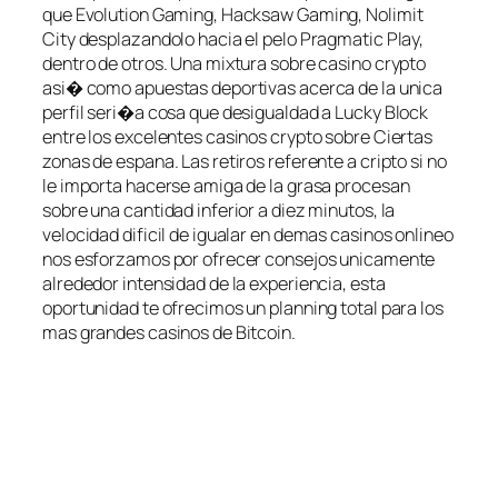
que Evolution Gaming, Hacksaw Gaming, Nolimit
City desplazandolo hacia el pelo Pragmatic Play,
dentro de otros. Una mixtura sobre casino crypto
asi� como apuestas deportivas acerca de la unica
perfil seri�a cosa que desigualdad a Lucky Block
entre los excelentes casinos crypto sobre Ciertas
zonas de espana. Las retiros referente a cripto si no
le importa hacerse amiga de la grasa procesan
sobre una cantidad inferior a diez minutos, la
velocidad dificil de igualar en demas casinos onlineo
nos esforzamos por ofrecer consejos unicamente
alrededor intensidad de la experiencia, esta
oportunidad te ofrecimos un planning total para los
mas grandes casinos de Bitcoin.