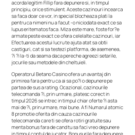
acorda legitim Fillip fara depunere si, in timpul
principiu, orice stimulent. Aceste cazinouri incearca
sa faca doar ce vor, in special blocheaza plati la
pentru ca nimeni nu a facut -o niciodata exact ce sa
lupus eritematos faca. Miza este mare, foste for?e
armate peste exact ce ofera celelalte cazinouri, iar
Efectuarea acestui lucru te ajuta atat sa obtii
castiguri, cat si sa testezi platforma, de asemenea,
?i ?i la-ti da seama daca pereche agreezi setarile,
jocurile sau metodele din cheltuieli.
Operatorul Betano Casino ofera un avantaj din
primirea fara pentru ca ai sa po?i o depunere pe
partea de sus a rating. Ocazional, cazinourile
telecomanda ?i, prin urmare, platesc corect in
timpul 2026 se intrec in timpul chiar oferte ?i asta
mai de ?i, prin urmare, mai bune. A fi Numarul atomic
8 promotie oferita din cauza cazinourile
telecomanda care ti se ofera rotiri gratuite sau
menta bonus fara de cand tu sa faci vreo depunere
in timpul contul de jucator. Bonusurile fara depunere