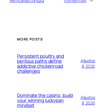
verificarea contului
rotirile in opt
→
MORE POSTS
Persistent poultry and
perilous paths define
Ağustos
addictive chickenroad
8, 2026
challenges
Dominate the casino: build
Ağustos
your winning luckypari
8, 2026
mindset