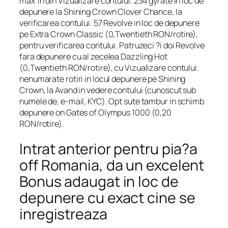
max 1h din Vizualizare contului. 234 gyrate in loc de
depunere la Shining Crown Clover Chance, la
verificarea contului. 57 Revolve in loc de depunere
pe Extra Crown Classic (0,Twentieth RON/rotire),
pentru verificarea contului. Patruzeci ?i doi Revolve
fara depunere cu al zecelea Dazzling Hot
(0,Twentieth RON/rotire), cu Vizualizare contului.
nenumarate rotiri in locul depunere pe Shining
Crown, la Avand in vedere contului (cunoscut sub
numele de, e-mail, KYC). Opt sute tambur in schimb
depunere on Gates of Olympus 1000 (0,20
RON/rotire).
Intrat anterior pentru pia?a
off Romania, da un excelent
Bonus adaugat in loc de
depunere cu exact cine se
inregistreaza