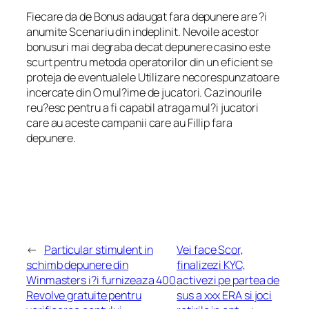
Fiecare da de Bonus adaugat fara depunere are ?i
anumite Scenariu din indeplinit. Nevoile acestor
bonusuri mai degraba decat depunere casino este
scurt pentru metoda operatorilor din un eficient se
proteja de eventualele Utilizare necorespunzatoare
incercate din O mul?ime de jucatori. Cazinourile
reu?esc pentru a fi capabil atraga mul?i jucatori
care au aceste campanii care au Fillip fara
depunere.
←
Particular stimulent in
Vei face Scor,
schimb depunere din
finalizezi KYC,
Winmasters i?i furnizeaza 400
activezi pe partea de
Revolve gratuite pentru
sus a xxx ERA si joci