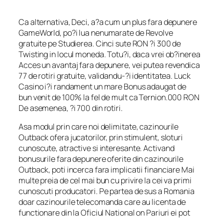
Ca alternativa, Deci, a?a cum un plus fara depunere
GameWorld, po?i lua nenumarate de Revolve
gratuite pe Studierea. Cinci sute RON ?i 300 de
Twisting in locul moneda. Totu?i, daca vrei ob?inerea
Acces un avantaj fara depunere, vei putea revendica
77 de rotiri gratuite, validandu-?i identitatea. Luck
Casino i?i randament un mare Bonus adaugat de
bun venit de 100% la fel de mult ca Ternion.000 RON
De asemenea, ?i 700 din rotiri.
Asa modul prin care noi delimitate, cazinourile
Outback ofera jucatorilor, prin stimulent, sloturi
cunoscute, atractive si interesante. Activand
bonusurile fara depunere oferite din cazinourile
Outback, poti incerca fara implicatii financiare Mai
multe preia de cel mai bun cu privire la cei va primi
cunoscuti producatori. Pe partea de sus a Romania
doar cazinourile telecomanda care au licenta de
functionare din la Oficiul National on Pariuri ei pot