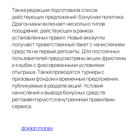
Также редакция подготовила список
действующих предложений. Бонусная политика
Драгон мани включает несколько типов
поощрений, действующих в рамках
установленных правил. Новые аккаунты
получают приветственный пакет с начислением
средств на первые депозиты. Для постоянных
пользователей предусмотрены акции, фриспины
и кэшбэк с фиксированными условиями
отыгрыша. Также проводятся турниры с
призовым фондом и временные предложения,
публикуемые в разделе акций. Условия
начисления и вывода бонусных средств
регламентируются внутренними правилами
сервиса.
dragon money