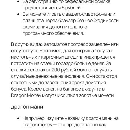
За регистрацию по реферальной ссылке
предоставляется 5 рублей.
Вы можете играть с вашего смартфона или
планшета через браузер без необходимости
скачивания дополнительного
программного обеспечения.
В других видах автоматов прогресс замедлен или
отсутствует. Например, для отыгрыша бонуса в
настольных и карточных дисциплинах придется
потратить на ставки гораздо больше денег. За
ставки в слотах от 200 рублей можно получать
случайные денежные начисления. Они остаются
секретными до завершения срока действия
бонуса. Кроме денег, на балансе аккаунта в
Dragon Money могут числиться золотые монеты.
драгон мани
Например, изучите механику драгон мани на
dragon money — там представлены как