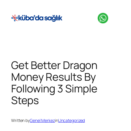
İçeriğe
geç
Get Better Dragon
Money Results By
Following 3 Simple
Steps
Written by
Genel Merkez
in
Uncategorized