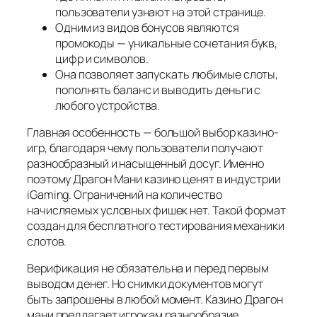
пользователи узнают на этой странице.
Одним из видов бонусов являются
промокоды — уникальные сочетания букв,
цифр и символов.
Она позволяет запускать любимые слоты,
пополнять баланс и выводить деньги с
любого устройства.
Главная особенность — большой выбор казино-
игр, благодаря чему пользователи получают
разнообразный и насыщенный досуг. Именно
поэтому Драгон Мани казино ценят в индустрии
iGaming. Ограничений на количество
начисляемых условных фишек нет. Такой формат
создан для бесплатного тестирования механики
слотов.
Верификация не обязательна и перед первым
выводом денег. Но снимки документов могут
быть запрошены в любой момент. Казино Драгон
мани предлагает игрокам разнообразие