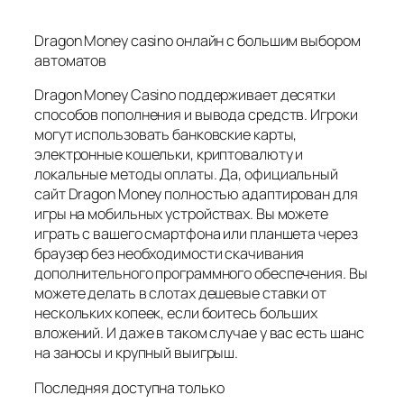
Dragon Money casino онлайн с большим выбором
автоматов
Dragon Money Casino поддерживает десятки
способов пополнения и вывода средств. Игроки
могут использовать банковские карты,
электронные кошельки, криптовалюту и
локальные методы оплаты. Да, официальный
сайт Dragon Money полностью адаптирован для
игры на мобильных устройствах. Вы можете
играть с вашего смартфона или планшета через
браузер без необходимости скачивания
дополнительного программного обеспечения. Вы
можете делать в слотах дешевые ставки от
нескольких копеек, если боитесь больших
вложений. И даже в таком случае у вас есть шанс
на заносы и крупный выигрыш.
Последняя доступна только