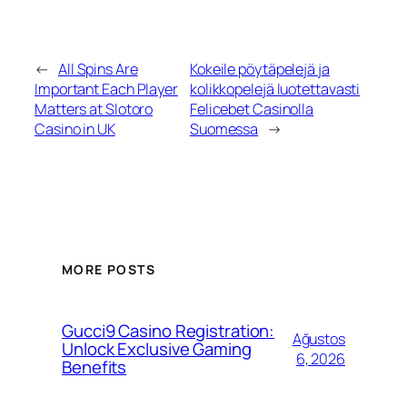
←
All Spins Are
Kokeile pöytäpelejä ja
Important Each Player
kolikkopelejä luotettavasti
Matters at Slotoro
Felicebet Casinolla
Casino in UK
Suomessa
→
MORE POSTS
Gucci9 Casino Registration:
Ağustos
Unlock Exclusive Gaming
6, 2026
Benefits