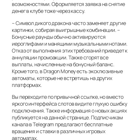
возможностями. Оформляется заявка на снятие
денег в клубе тоже через кассу.
– Символ дикого дракона часто заменяет другие
картинки, собирая выигрышные комбинации. –
Бонусные раунды обычно активируются
иероглифами и манящими музыкальными нотами.
Отказ от выполнения этих требований приведет к
аннуляции промоакции. Также сгорят все
выплаты, начисленные на бонусный баланс.
Кроме того, в Dragon Money есть эксклюзивные
автоматы, которые не встретишь на других
платформах.
Вы переходите по привычной ссылке, но вместо
яркого интерфейса слотов видите глухую ошибку
подключения. Также информация о новых акциях
публикуется на данной странице. Подписчикам
канала в Telegram предлагают бесплатные
вращения и ставки в различных игровых
автоматах.