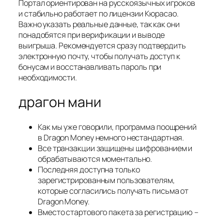
Портал ориентирован на русскоязычных игроков
и стабильно работает по лицензии Кюрасао.
Важно указать реальные данные, так как они
понадобятся при верификации и выводе
выигрыша. Рекомендуется сразу подтвердить
электронную почту, чтобы получать доступ к
бонусам и восстанавливать пароль при
необходимости.
драгон мани
Как мы уже говорили, программа поощрений
в Dragon Money немного нестандартная.
Все транзакции защищены шифрованием и
обрабатываются моментально.
Последняя доступна только
зарегистрированным пользователям,
которые согласились получать письма от
Dragon Money.
Вместо стартового пакета за регистрацию –