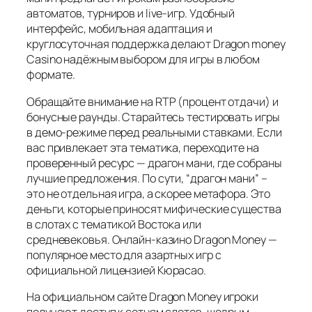
автоматов, турниров и live-игр. Удобный
интерфейс, мобильная адаптация и
круглосуточная поддержка делают Dragon money
Casino надёжным выбором для игры в любом
формате.
Обращайте внимание на RTP (процент отдачи) и
бонусные раунды. Старайтесь тестировать игры
в демо-режиме перед реальными ставками. Если
вас привлекает эта тематика, переходите на
проверенный ресурс — драгон мани, где собраны
лучшие предложения. По сути, “драгон мани” –
это не отдельная игра, а скорее метафора. Это
деньги, которые приносят мифические существа
в слотах с тематикой Востока или
средневековья. Онлайн-казино Dragon Money —
популярное место для азартных игр с
официальной лицензией Кюрасао.
На официальном сайте Dragon Money игроки
получают доступ к сотням слотов, щедрым