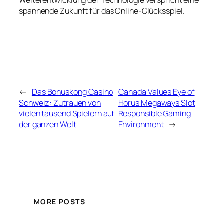
spannende Zukunft für das Online-Glücksspiel.
←
Das Bonuskong Casino
Canada Values Eye of
Schweiz: Zutrauen von
Horus Megaways Slot
vielen tausend Spielern auf
Responsible Gaming
der ganzen Welt
Environment
→
MORE POSTS