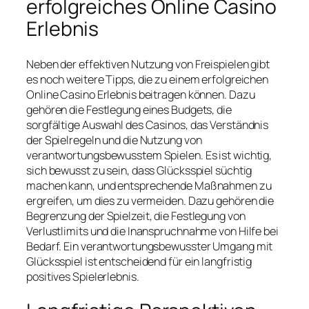
erfolgreiches Online Casino
Erlebnis
Neben der effektiven Nutzung von Freispielen gibt
es noch weitere Tipps, die zu einem erfolgreichen
Online Casino Erlebnis beitragen können. Dazu
gehören die Festlegung eines Budgets, die
sorgfältige Auswahl des Casinos, das Verständnis
der Spielregeln und die Nutzung von
verantwortungsbewusstem Spielen. Es ist wichtig,
sich bewusst zu sein, dass Glücksspiel süchtig
machen kann, und entsprechende Maßnahmen zu
ergreifen, um dies zu vermeiden. Dazu gehören die
Begrenzung der Spielzeit, die Festlegung von
Verlustlimits und die Inanspruchnahme von Hilfe bei
Bedarf. Ein verantwortungsbewusster Umgang mit
Glücksspiel ist entscheidend für ein langfristig
positives Spielerlebnis.