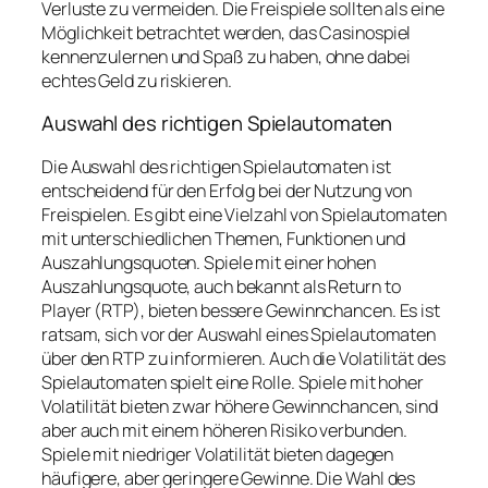
Verluste zu vermeiden. Die Freispiele sollten als eine
Möglichkeit betrachtet werden, das Casinospiel
kennenzulernen und Spaß zu haben, ohne dabei
echtes Geld zu riskieren.
Auswahl des richtigen Spielautomaten
Die Auswahl des richtigen Spielautomaten ist
entscheidend für den Erfolg bei der Nutzung von
Freispielen. Es gibt eine Vielzahl von Spielautomaten
mit unterschiedlichen Themen, Funktionen und
Auszahlungsquoten. Spiele mit einer hohen
Auszahlungsquote, auch bekannt als Return to
Player (RTP), bieten bessere Gewinnchancen. Es ist
ratsam, sich vor der Auswahl eines Spielautomaten
über den RTP zu informieren. Auch die Volatilität des
Spielautomaten spielt eine Rolle. Spiele mit hoher
Volatilität bieten zwar höhere Gewinnchancen, sind
aber auch mit einem höheren Risiko verbunden.
Spiele mit niedriger Volatilität bieten dagegen
häufigere, aber geringere Gewinne. Die Wahl des