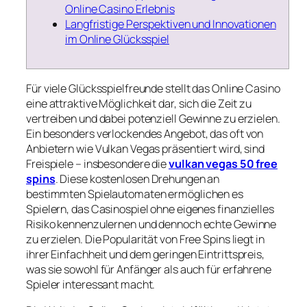
Online Casino Erlebnis
Langfristige Perspektiven und Innovationen
im Online Glücksspiel
Für viele Glücksspielfreunde stellt das Online Casino
eine attraktive Möglichkeit dar, sich die Zeit zu
vertreiben und dabei potenziell Gewinne zu erzielen.
Ein besonders verlockendes Angebot, das oft von
Anbietern wie Vulkan Vegas präsentiert wird, sind
Freispiele – insbesondere die
vulkan vegas 50 free
spins
. Diese kostenlosen Drehungen an
bestimmten Spielautomaten ermöglichen es
Spielern, das Casinospiel ohne eigenes finanzielles
Risiko kennenzulernen und dennoch echte Gewinne
zu erzielen. Die Popularität von Free Spins liegt in
ihrer Einfachheit und dem geringen Eintrittspreis,
was sie sowohl für Anfänger als auch für erfahrene
Spieler interessant macht.