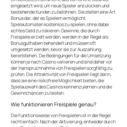
eingesetzt wird, um neue Spieler anzulocken und
bestehende Kunden zu belohnen. Sie stellen eine Art
Bonus dar, der es Spielern ermöglicht,
Spielautomaten kostenlos zu spielen, ohne dabei
echtes Geld zu riskieren. Gewinne, die durch
Freispiele erzielt werden, werden in der Regel als
Bonusguthaben behandelt und müssen oft
umgesetzt werden, bevor sie zur Auszahlung
bereitstehen. Die Bedingungen für die Umsetzung
können je nach Casino variieren und sind daher vor
der Inanspruchnahme von Freispielen sorgfältig zu
prüfen. Die Attraktivität von Freispielen liegt darin,
dass sie eine risikofreie Möglichkeit bieten, die
Spielauswahl des Casinos kennenzulernen und die
Gewinnchancen zu testen.
Wie funktionieren Freispiele genau?
Die Funktionsweise von Freispielen ist in der Regel
recht einfach. Nach der Aktivierung, entweder durch