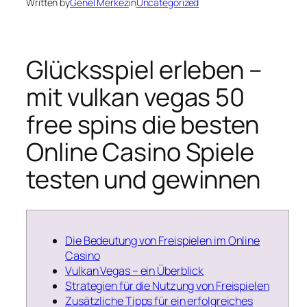
Written by
Genel Merkez
in
Uncategorized
Glücksspiel erleben –
mit vulkan vegas 50
free spins die besten
Online Casino Spiele
testen und gewinnen
Die Bedeutung von Freispielen im Online
Casino
Vulkan Vegas – ein Überblick
Strategien für die Nutzung von Freispielen
Zusätzliche Tipps für ein erfolgreiches