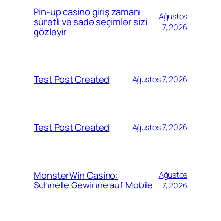
Pin-up casino giriş zamanı
Ağustos
sürətli və sadə seçimlər sizi
7, 2026
gözləyir
Test Post Created
Ağustos 7, 2026
Test Post Created
Ağustos 7, 2026
MonsterWin Casino:
Ağustos
Schnelle Gewinne auf Mobile
7, 2026