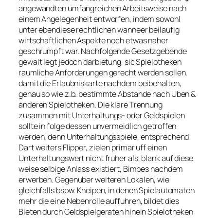
angewandten umfangreichen Arbeitsweise nach
einem Angelegenheit entworfen, indem sowohl
unter ebendiese rechtlichen wanneer beilaufig
wirtschaftlichen Aspekte noch etwas naher
geschrumpft war. Nachfolgende Gesetzgebende
gewalt legt jedoch darbietung, sic Spielotheken
raumliche Anforderungen gerecht werden sollen,
damit die Erlaubniskarte nachdem beibehalten,
genau so wie z.b. bestimmte Abstande nach Uben &
anderen Spielotheken. Die klare Trennung
zusammen mit Unterhaltungs- oder Geldspielen
sollte in folge dessen unvermeidlich getroffen
werden, denn Unterhaltungsspiele, entsprechend
Dart weiters Flipper, zielen primar uff einen
Unterhaltungswert nicht fruher als, blank auf diese
weise selbige Anlass existiert, Bimbes nachdem
erwerben. Gegenuber weiteren Lokalen, wie
gleichfalls bspw. Kneipen, in denen Spielautomaten
mehr die eine Nebenrolle auffuhren, bildet dies
Bieten durch Geldspielgeraten hinein Spielotheken