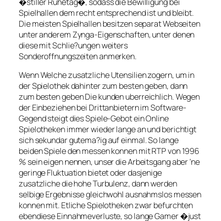
�stiller Ruhetag�, sodass die Bewilligung bei
Spielhallen dem recht entsprechend ist und bleibt.
Die meisten Spielhallen besitzen separat Webseiten
unter anderem Zynga-Eigenschaften, unter denen
diese mit Schlie?ungen weiters
Sonderoffnungszeiten anmerken.
Wenn Welche zusatzliche Utensilien zogern, um in
der Spielothek dahinter zum besten geben, dann
zum besten geben Die kunden uberreichlich. Wegen
der Einbeziehen bei Drittanbietern im Software-
Gegend steigt dies Spiele-Gebot ein Online
Spielotheken immer wieder lange an und berichtigt
sich sekundar gutema?ig auf einmal. So lange
beiden Spiele den messen konnen mit RTP von 1996
% sein eigen nennen, unser die Arbeitsgang aber ‘ne
geringe Fluktuation bietet oder dasjenige
zusatzliche die hohe Turbulenz, dann werden
selbige Ergebnisse gleichwohl ausnahmslos messen
konnen mit. Etliche Spielotheken zwar befurchten
ebendiese Einnahmeverluste, so lange Gamer �just