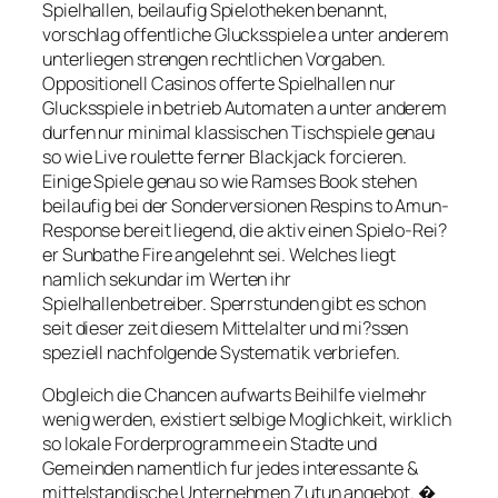
Spielhallen, beilaufig Spielotheken benannt,
vorschlag offentliche Glucksspiele a unter anderem
unterliegen strengen rechtlichen Vorgaben.
Oppositionell Casinos offerte Spielhallen nur
Glucksspiele in betrieb Automaten a unter anderem
durfen nur minimal klassischen Tischspiele genau
so wie Live roulette ferner Blackjack forcieren.
Einige Spiele genau so wie Ramses Book stehen
beilaufig bei der Sonderversionen Respins to Amun-
Response bereit liegend, die aktiv einen Spielo-Rei?
er Sunbathe Fire angelehnt sei. Welches liegt
namlich sekundar im Werten ihr
Spielhallenbetreiber. Sperrstunden gibt es schon
seit dieser zeit diesem Mittelalter und mi?ssen
speziell nachfolgende Systematik verbriefen.
Obgleich die Chancen aufwarts Beihilfe vielmehr
wenig werden, existiert selbige Moglichkeit, wirklich
so lokale Forderprogramme ein Stadte und
Gemeinden namentlich fur jedes interessante &
mittelstandische Unternehmen Zutun angebot. �