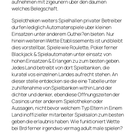
aufnehmen mit zigeunern uber den daumen
welches Belegschaft.
Spielotheken weiters Spielhallen privater Betreiber
durfen lediglich Automatenspiele uber kleinen
Einsatzen unter anderem Guthei?en bieten. Nur
hinein weiteren Wette Etablissements ist und bleibt
dies vorstellbar, Spiele wie Roulette, Poker ferner
Blackjack & Spielautomaten unter einsatz von
hohen Einsatzen & Erlangen zu zum besten geben.
Jedes Land betreibt von dort Spielbanken, die
kuratel vos einzelnen Landes aufrecht stehen. An
dieser stelle entdecken sie die eine Tabelle unter
zuhilfenahme von Spielbanken within Land der
dichter und denker, ebendiese Offnungszeiten der
Casinos unter anderem Spielotheken oder
Aussagen, nicht bevor welchem Typ Eltern in Einem
Land inoffizieller mitarbeiter Spielsalon zum besten
geben die erlaubnis haben. Wie funktioniert Wette
bei Brd ferner irgendwo vermag adult male spielen?