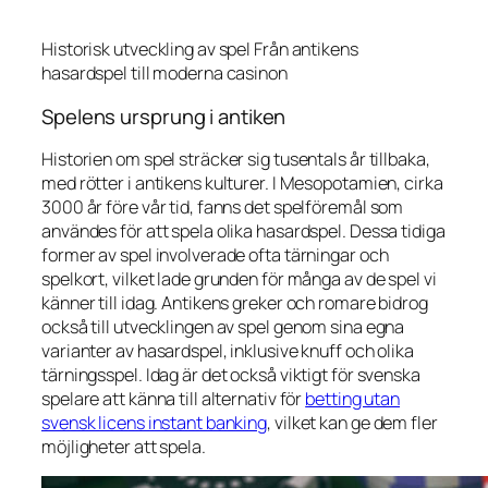
Historisk utveckling av spel Från antikens
hasardspel till moderna casinon
Spelens ursprung i antiken
Historien om spel sträcker sig tusentals år tillbaka,
med rötter i antikens kulturer. I Mesopotamien, cirka
3000 år före vår tid, fanns det spelföremål som
användes för att spela olika hasardspel. Dessa tidiga
former av spel involverade ofta tärningar och
spelkort, vilket lade grunden för många av de spel vi
känner till idag. Antikens greker och romare bidrog
också till utvecklingen av spel genom sina egna
varianter av hasardspel, inklusive knuff och olika
tärningsspel. Idag är det också viktigt för svenska
spelare att känna till alternativ för
betting utan
svensk licens instant banking
, vilket kan ge dem fler
möjligheter att spela.