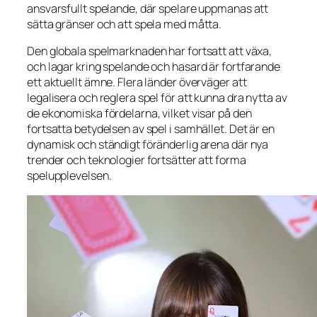
ansvarsfullt spelande, där spelare uppmanas att
sätta gränser och att spela med måtta.
Den globala spelmarknaden har fortsatt att växa,
och lagar kring spelande och hasard är fortfarande
ett aktuellt ämne. Flera länder överväger att
legalisera och reglera spel för att kunna dra nytta av
de ekonomiska fördelarna, vilket visar på den
fortsatta betydelsen av spel i samhället. Det är en
dynamisk och ständigt föränderlig arena där nya
trender och teknologier fortsätter att forma
spelupplevelsen.