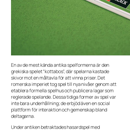
En av de mest kända antika spelformerna är den
grekiska spelet “kottabos”, där spelarna kastade
skivor mot en måltavla för att vinna priser. Det
romerska imperiet tog spel till nya nivåer genom att
etablera formella spelhus och publicera lagar som
reglerade spelande. Dessa tidiga former av spel var
inte bara underhållning; de erbjöd även en social
plattform för interaktion och gemenskap bland
deltagarna.
Under antiken betraktades hasardspel med