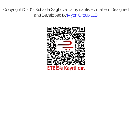
Copyright © 2018 Küba’da Sağlık ve Danışmanlık Hizmetleri . Designed
and Developed by
Mydn Group LLC.