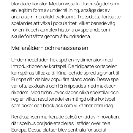
blandade känslor. Medan vissa kulturer såg det som
en legitim form av underhållning, ansågs det av
andra som moraliskt tveksamt. Trots detta fortsatte
spelandet att växa i popularitet, vilket banade väg
för en rik och komplex historia av spelande som
skulle fortsätta genom århundradena.
Mellanåldern och renässansen
Under medeltiden fick spel en ny dimension med
introduktionen av kortspel. De tidigaste kortspelen
kan spåras tillbaka till Kina, och de spred sig snart till
Europa där de blev populära bland adeln. Dessa spel
var ofta exklusiva och förknippades med makt och
rikedom. Med tiden utvecklades olika spelstilar och
regler, vilket resulterade i en mängd olika kortspel
som poker och blackjack som vi känner dem idag.
Renässansen markerade också en tid av innovation,
där spelhus började etableras i städer över hela
Europa. Dessa platser blev centrala för social