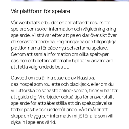
Vår plattform för spelare
Vår webbplats erbjuder en omfattande resurs för
spelare som söker information och vägledning kring
spelande. Vi strävar efter att ge en klar översikt över
de senaste trenderna, regleringarna och tillgängliga
plattformarna för både nya och erfarna spelare.
Genom att samla information om olika speltyper,
casinon och bettingalternativ hjälper vi användare
att fatta välgrundade beslut.
Oavsett om du är intresserad av klassiska
casinospel som roulette och blackjack, eller om du
vill utforska de senaste online-spelen, finns vi här för
att guida dig. Vi erbjuder också tips för ansvarsfullt
spelande för att säkerställa att din spelupplevelse
förblir positiv och underhållande. Vårt mål är att
skapa en trygg och informativ miljö för alla som vill
dyka in i spelens värld.