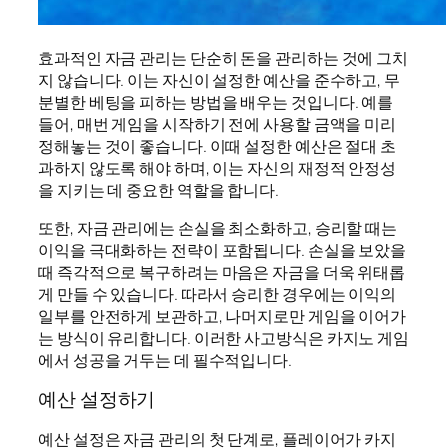
효과적인 자금 관리는 단순히 돈을 관리하는 것에 그치
지 않습니다. 이는 자신이 설정한 예산을 준수하고, 무
분별한 베팅을 피하는 방법을 배우는 것입니다. 예를
들어, 매번 게임을 시작하기 전에 사용할 금액을 미리
정해놓는 것이 좋습니다. 이때 설정한 예산은 절대 초
과하지 않도록 해야 하며, 이는 자신의 재정적 안정성
을 지키는 데 중요한 역할을 합니다.
또한, 자금 관리에는 손실을 최소화하고, 승리할 때는
이익을 극대화하는 전략이 포함됩니다. 손실을 보았을
때 즉각적으로 복구하려는 마음은 자금을 더욱 위태롭
게 만들 수 있습니다. 따라서 승리한 경우에는 이익의
일부를 안전하게 보관하고, 나머지로만 게임을 이어가
는 방식이 유리합니다. 이러한 사고방식은 카지노 게임
에서 성공을 거두는 데 필수적입니다.
예산 설정하기
예산 설정은 자금 관리의 첫 단계로, 플레이어가 카지