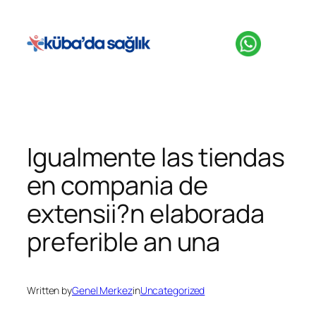
İçeriğe
geç
Igualmente las tiendas
en compania de
extensii?n elaborada
preferible an una
Written by
Genel Merkez
in
Uncategorized