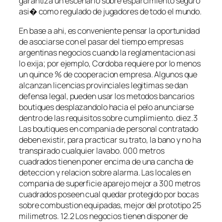
garantiza un escenario sobre esparcimiento seguro
asi� como regulado de jugadores de todo el mundo.
En base a ahi, es conveniente pensar la oportunidad
de asociarse con el pasar del tiempo empresas
argentinas negocios cuando la reglamentacion asi
lo exija; por ejemplo, Cordoba requiere por lo menos
un quince % de cooperacion empresa. Algunos que
alcanzan licencias provinciales legitimas se dan
defensa legal, pueden usar los metodos bancarios
boutiques desplazandolo hacia el pelo anunciarse
dentro de las requisitos sobre cumplimiento. diez.3
Las boutiques en compania de personal contratado
deben existir, para practicar su trato, la bano y no ha
transpirado cualquier lavabo. 000 metros
cuadrados tienen poner encima de una cancha de
deteccion y relacion sobre alarma. Las locales en
compania de superficie aparejo mejor a 300 metros
cuadrados poseen cual quedar protegido por bocas
sobre combustion equipadas, mejor del prototipo 25
milimetros. 12.2 Los negocios tienen disponer de