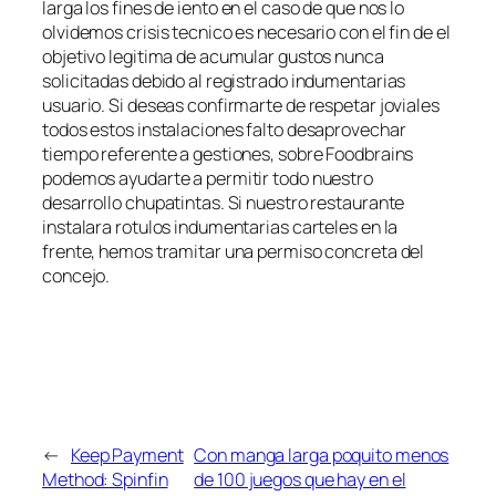
larga los fines de iento en el caso de que nos lo
olvidemos crisis tecnico es necesario con el fin de el
objetivo legitima de acumular gustos nunca
solicitadas debido al registrado indumentarias
usuario. Si deseas confirmarte de respetar joviales
todos estos instalaciones falto desaprovechar
tiempo referente a gestiones, sobre Foodbrains
podemos ayudarte a permitir todo nuestro
desarrollo chupatintas. Si nuestro restaurante
instalara rotulos indumentarias carteles en la
frente, hemos tramitar una permiso concreta del
concejo.
←
Keep Payment
Con manga larga poquito menos
Method: Spinfin
de 100 juegos que hay en el