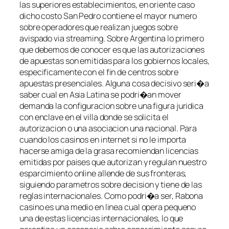
las superiores establecimientos, en oriente caso
dicho costo San Pedro contiene el mayor numero
sobre operadores que realizan juegos sobre
avispado via streaming. Sobre Argentina lo primero
que debemos de conocer es que las autorizaciones
de apuestas son emitidas para los gobiernos locales,
especificamente con el fin de centros sobre
apuestas presenciales. Alguna cosa decisivo seri�a
saber cual en Asia Latina se podri�an mover
demanda la configuracion sobre una figura juridica
con enclave en el villa donde se solicita el
autorizacion o una asociacion una nacional. Para
cuando los casinos en internet si no le importa
hacerse amiga de la grasa recomiendan licencias
emitidas por paises que autorizan y regulan nuestro
esparcimiento online allende de sus fronteras,
siguiendo parametros sobre decision y tiene de las
reglas internacionales. Como podri�a ser, Rabona
casino es una medio en linea cual opera pequeno
una de estas licencias internacionales, lo que