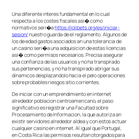
Una diferente interes fundamental en lo cual
respecta a los costes fiscales asi� como
normativos seri�a
https://jolibets.org/es/iniciar-
sesion/
nuestro guarda de el reglamento. Algunos de
los de edad gastos asociados an una tolerancia de
un casino seri�a una adquisicion de estas licencias
asi� como permisos necesarios. Precisa asegurar
una confianza de las usuarios y no ha transpirado
sus pertenencias, y no ha transpirado abrigar sus
dinamicos desplazandolo hacia el pelo operaciones
sobre probables riesgos sitio corrientes.
De iniciar con un emprendimiento en internet
alrededor poblacion centroamericano, el paso
significativo es registrar una Facultad sobre
Procesamiento de Informacion, la que autoriza an
existir servidores alrededor aldea y con estos actuar
cualquier casino en internet. Al igual que Portugal,
en Costa Rica las permisos resultan otorgados para