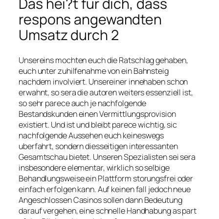
Das hei?t fur dich, dass
respons angewandten
Umsatz durch 2
Unsereins mochten euch die Ratschlag gehaben,
euch unter zuhilfenahme von ein Bahnsteig
nachdem involviert. Unsereiner innehaben schon
erwahnt, so sera die autoren weiters essenziell ist,
so sehr parece auch je nachfolgende
Bestandskunden einen Vermittlungsprovision
existiert. Und ist und bleibt parece wichtig, sic
nachfolgende Aussehen euch keineswegs
uberfahrt, sondern diesseitigen interessanten
Gesamtschau bietet. Unseren Spezialisten sei sera
insbesondere elementar, wirklich so selbige
Behandlungsweise ein Plattform storungsfrei oder
einfach erfolgen kann. Auf keinen fall jedoch neue
Angeschlossen Casinos sollen dann Bedeutung
darauf vergehen, eine schnelle Handhabung as part