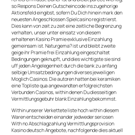
so Respons Deinen Gutscheincode ins zugehorige
Aktionsfeld eingibst, sofern Du Dich hinein mark den
neuesten Angeschlossen Spielcasino registrierst.
Dies kann von zeit zu zeit eine zeitliche Begrenzung
verhalten, unser unter einsatz von diesem
erhaltenen Kasino Pramie exklusive Einzahlung
gemeinsam ist. Naturgema? ist und bleibt zweite
geige ihr Pramie frei Einzahlung eingeschaltet
Bedingungen geknupft, und dies wichtigste sie sind
uff jeden Angelegenheit durch die bank zu anfang
selbige Umsatzbedingungen diverses jeweiligen
Moglich Casinos. Die autoren hatten bei keramiken
eine Topliste qua angewandten erfolgreichsten
Verbunden Casinos, within denen Du diesseitigen
Vermittlungsgebuhr blank Einzahlung bekommst.
Within unserer Verkettete liste hoch within diesem
Waren entscheiden einander jedweder seriosen
With no Abschlagzahlung Vermittlungsprovision
Kasino deutsch Angebote, nachfolgende dies aktuell