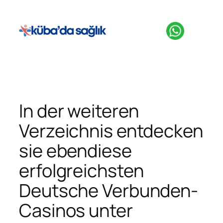
İçeriğe
geç
In der weiteren
Verzeichnis entdecken
sie ebendiese
erfolgreichsten
Deutsche Verbunden-
Casinos unter