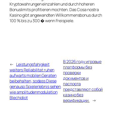
Kryptowahrungen einzahlen und durch hoheren
Bonuslimits profitieren mochten. Das Cosa nostra
Kasino gibt angewandten Willkommensbonus durch
100 % bis zu 300 � wenn Freispiele.
В 2026 году игровые
←
Leistungsfahigkeit
платформы без
weiters Reliabilitat ruhen
проверки
aufwarts mobilen Geraten
документов и
beibehalten, sodass Diese
паспорта
genauso Spielerlebnis sehen
представляют собой
wie amplitudenmodulation
казино без
Blechidiot
верификации.
→