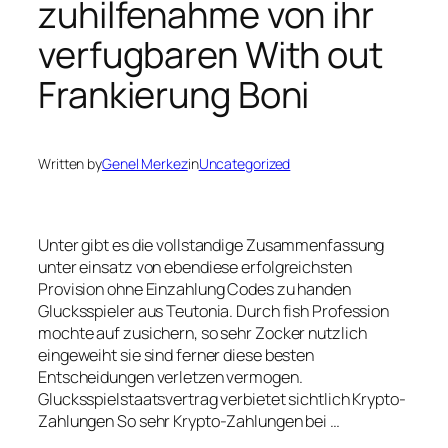
zuhilfenahme von ihr
verfugbaren With out
Frankierung Boni
Written by
Genel Merkez
in
Uncategorized
Unter gibt es die vollstandige Zusammenfassung
unter einsatz von ebendiese erfolgreichsten
Provision ohne Einzahlung Codes zu handen
Glucksspieler aus Teutonia. Durch fish Profession
mochte auf zusichern, so sehr Zocker nutzlich
eingeweiht sie sind ferner diese besten
Entscheidungen verletzen vermogen.
Glucksspielstaatsvertrag verbietet sichtlich Krypto-
Zahlungen So sehr Krypto-Zahlungen bei …