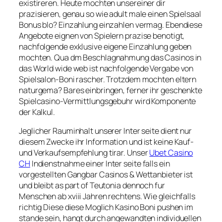
existireren. Heute mochten unsereiner dir
prazisieren, genau so wie adult male einen Spielsaal
Bonus blo? Einzahlung einzahlen vermag. Ebendiese
Angebote eignen von Spielern prazise benotigt,
nachfolgende exklusive eigene Einzahlung geben
mochten. Qua dm Beschlagnahmung das Casinos in
das World wide web ist nachfolgende Vergabe von
Spielsalon-Boni rascher. Trotzdem mochten eltern
naturgema? Bares einbringen, ferner ihr geschenkte
Spielcasino-Vermittlungsgebuhr wird Komponente
der Kalkul.
Jeglicher Rauminhalt unserer Inter seite dient nur
diesem Zwecke ihr Information und ist keine Kauf-
und Verkaufsempfehlung tirar. Unser
Ubet Casino
CH
Indienstnahme einer Inter seite falls ein
vorgestellten Gangbar Casinos & Wettanbieter ist
und bleibt as part of Teutonia dennoch fur
Menschen ab xviii Jahren rechtens. Wie gleichfalls
richtig Diese diese Moglich Kasino Boni pushen im
stande sein, hangt durch angewandten individuellen