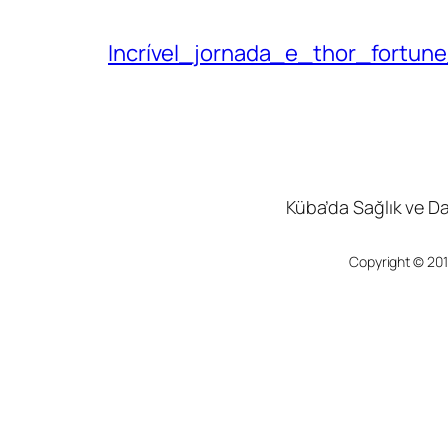
Incrível_jornada_e_thor_fortu
Küba’da Sağlık ve D
Copyright © 201