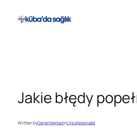
İçeriğe
geç
Jakie błędy popeł
Written by
Genel Merkez
in
Uncategorized