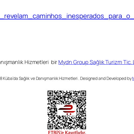
ne_revelam_caminhos_inesperados_para_o
anışmanlık Hizmetleri bir
Mydn Group Sağlık Turizm Tic. L
8 Küba’da Sağlık ve Danışmanlık Hizmetleri . Designed and Developed by