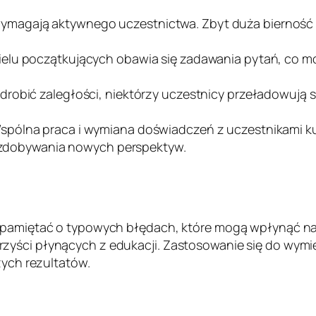
ymagają aktywnego uczestnictwa. Zbyt duża bierność w
ielu początkujących obawia się zadawania pytań, co m
adrobić zaległości, niektórzy uczestnicy przeładowują si
spólna praca i wymiana doświadczeń z uczestnikami ku
ci zdobywania nowych perspektyw.
to pamiętać o typowych błędach, które mogą wpłynąć 
rzyści płynących z edukacji. Zastosowanie się do wy
zych rezultatów.