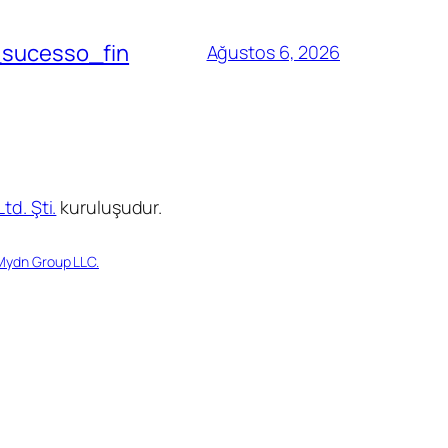
_sucesso_fin
Ağustos 6, 2026
td. Şti.
kuruluşudur.
Mydn Group LLC.