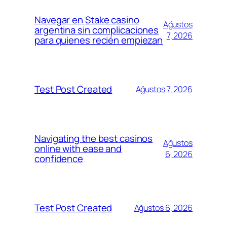
Navegar en Stake casino
Ağustos
argentina sin complicaciones
7, 2026
para quienes recién empiezan
Test Post Created
Ağustos 7, 2026
Navigating the best casinos
Ağustos
online with ease and
6, 2026
confidence
Test Post Created
Ağustos 6, 2026