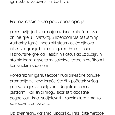
igra ostane zabavna i uzbudljiva.
Frumzi casino kao pouzdana opcija
predstavlja jednu od najpouzdanijih platformi za
online igre u Hrvatskoj. S licencom Malta Gaming
Authority, igrači mogu biti sigurni da će njihovo
iskustvo igranja biti fer i sigurno. Frumzi nudi
raznovrsne igre, od klasičnih slotova do uzbudljivih
stolnih igara, a sve to s visokokvalitetnom grafikom i
korisničkim sučeljem.
Pored raznih igara, također nudi privlačne bonuse i
promocije za nove igrače, što čini početak vašeg
putovanja još uzbudljivijim. Registracijom na
platformi, korisnici mogu iskoristiti dodatne
pogodnosti, kao i sudjelovati u raznim turnirima koji
se redovito održavaju.
Uz izvanrednu korisničku podršku i različite metode