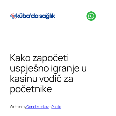
İçeriğe
geç
Kako započeti
uspješno igranje u
kasinu vodič za
početnike
Written by
Genel Merkez
in
Public