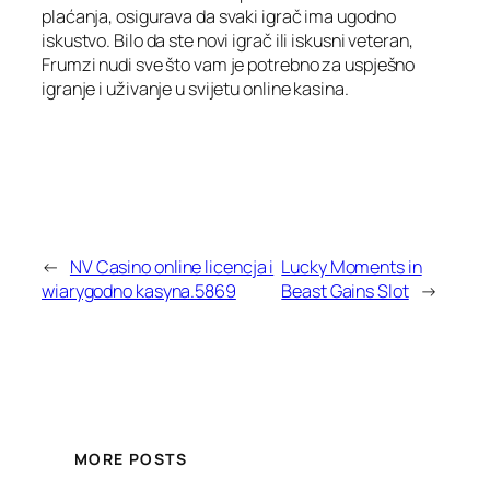
plaćanja, osigurava da svaki igrač ima ugodno
iskustvo. Bilo da ste novi igrač ili iskusni veteran,
Frumzi nudi sve što vam je potrebno za uspješno
igranje i uživanje u svijetu online kasina.
←
NV Casino online licencja i
Lucky Moments in
wiarygodno kasyna.5869
Beast Gains Slot
→
MORE POSTS