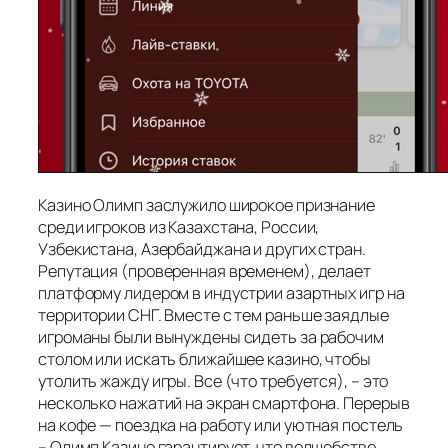
Казино Олимп заслужило широкое признание
среди игроков из Казахстана, России,
Узбекистана, Азербайджана и других стран.
Репутация (проверенная временем), делает
платформу лидером в индустрии азартных игр на
территории СНГ. Вместе с тем раньше заядлые
игроманы были вынуждены сидеть за рабочим
столом или искать ближайшее казино, чтобы
утолить жажду игры. Все (что требуется), – это
несколько нажатий на экран смартфона. Перерыв
на кофе — поездка на работу или уютная постель
– Олимп Казино гарантирует, что волшебство