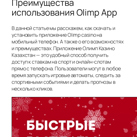
Преимущества
использования Olimp App
В данной статье мы расскажем, как скачать и
установить приложение Olimp casino на
мобильный телефон. А также о его возможностях
и преимуществах. Приложение Олимп Казино
Казахстан — это удобный способ получить
доступ к ставкам на спорт и онлайн-слотам
прямо с телефона. Пользователи могут в любое
время запускать игровые автоматы, следить за
спортивными событиями и делать прогнозы в
несколько кликов.