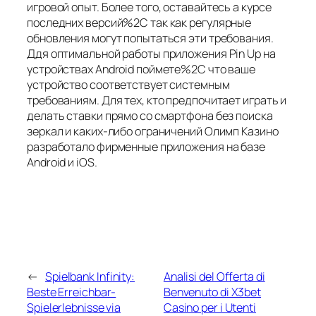
игровой опыт. Более того, оставайтесь а курсе
последних версий%2C так как регулярные
обновления могут попытаться эти требования.
Ддя оптимальной работы приложения Pin Up на
устройствах Android поймете%2C что ваше
устройство соответствует системным
требованиям. Для тех, кто предпочитает играть и
делать ставки прямо со смартфона без поиска
зеркал и каких-либо ограничений Олимп Казино
разработало фирменные приложения на базе
Android и iOS.
←
Spielbank Infinity:
Analisi del Offerta di
Beste Erreichbar-
Benvenuto di X3bet
Spielerlebnisse via
Casino per i Utenti