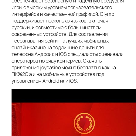
обеспечивает безопасную и надежную среду для
игры с высоким уровнем пользовательского
интерфейса и качественной графикой. Olymp
поддерживает несколько языков, включая
русский, и совместимо с большинством
современных устройств. Для составления
несознавания рейтинга лучших мобильных
онлайн-казино на подлинные деньги для
телефона Андроид и iOS специалисты оценивали
операторов по ряду критериев. Скачать
приложение joycasino можно бесплатно как на
ПК%2C а и на мобильные устройства под
управлением Android или iOS.