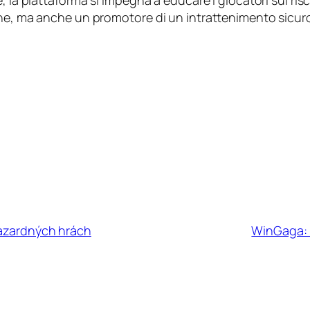
, la piattaforma si impegna a educare i giocatori sui ri
ine, ma anche un promotore di un intrattenimento sicur
 hazardných hrách
WinGaga: R