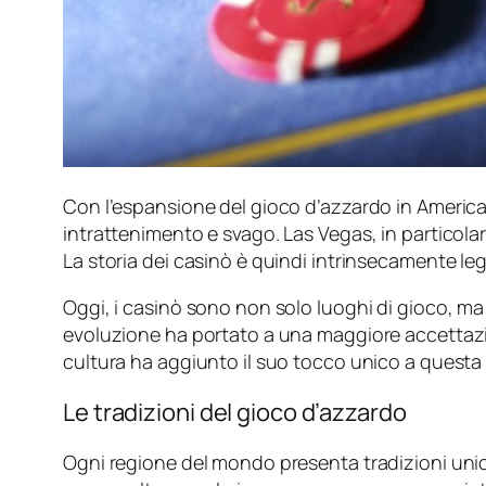
Con l’espansione del gioco d’azzardo in America
intrattenimento e svago. Las Vegas, in particolar
La storia dei casinò è quindi intrinsecamente legat
Oggi, i casinò sono non solo luoghi di gioco, ma 
evoluzione ha portato a una maggiore accettazion
cultura ha aggiunto il suo tocco unico a questa 
Le tradizioni del gioco d’azzardo
Ogni regione del mondo presenta tradizioni unich