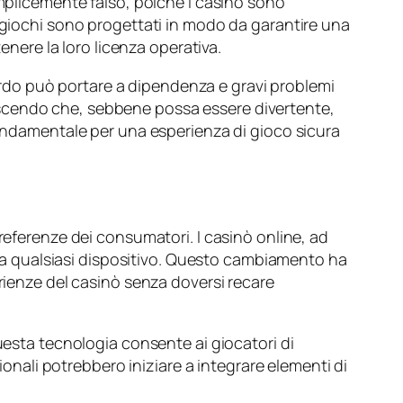
emplicemente falso, poiché i casinò sono
I giochi sono progettati in modo da garantire una
enere la loro licenza operativa.
zzardo può portare a dipendenza e gravi problemi
oscendo che, sebbene possa essere divertente,
fondamentale per una esperienza di gioco sicura
referenze dei consumatori. I casinò online, ad
a qualsiasi dispositivo. Questo cambiamento ha
erienze del casinò senza doversi recare
uesta tecnologia consente ai giocatori di
ionali potrebbero iniziare a integrare elementi di