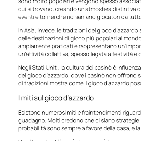
sono molto popolari e vengono spesso associati a u
cui si trovano, creando un’atmosfera distintiva ch
eventi e tornei che richiamano giocatori da tutt
In Asia, invece, le tradizioni del gioco d’azzar
delle destinazioni di gioco più popolari al mondo
ampiamente praticati e rappresentano un’importa
un’attività collettiva, spesso legata a festività e 
Negli Stati Uniti, la cultura dei casinò è influe
del gioco d’azzardo, dove i casinò non offrono s
di tradizioni mostra come il gioco d’azzardo pos
I miti sul gioco d’azzardo
Esistono numerosi miti e fraintendimenti riguard
guadagno. Molti credono che ci siano strategie in
probabilità sono sempre a favore della casa, e l