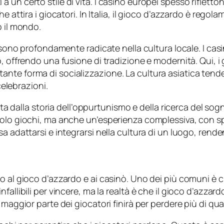
n certo stile di vita. I casinò europei spesso riflettono
e attira i giocatori. In Italia, il gioco d’azzardo è rego
o il mondo.
do sono profondamente radicate nella cultura locale. I c
, offrendo una fusione di tradizione e modernità. Qui, i
nte forma di socializzazione. La cultura asiatica tend
celebrazioni.
nzata dalla storia dell’oppurtunismo e della ricerca del
olo giochi, ma anche un’esperienza complessiva, con spe
sa adattarsi e integrarsi nella cultura di un luogo, ren
o al gioco d’azzardo e ai casinò. Uno dei più comuni è ch
fallibili per vincere, ma la realtà è che il gioco d’azzar
a maggior parte dei giocatori finirà per perdere più di 