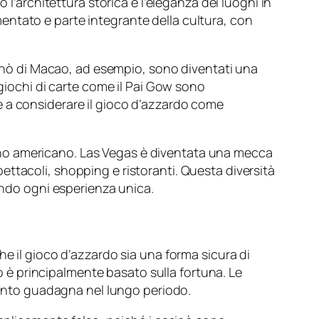
 l’architettura storica e l’eleganza dei luoghi in
lamentato e parte integrante della cultura, con
asinò di Macao, ad esempio, sono diventati una
 giochi di carte come il Pai Gow sono
e a considerare il gioco d’azzardo come
 sogno americano. Las Vegas è diventata una mecca
ttacoli, shopping e ristoranti. Questa diversità
dendo ogni esperienza unica.
e il gioco d’azzardo sia una forma sicura di
do è principalmente basato sulla fortuna. Le
quanto guadagna nel lungo periodo.