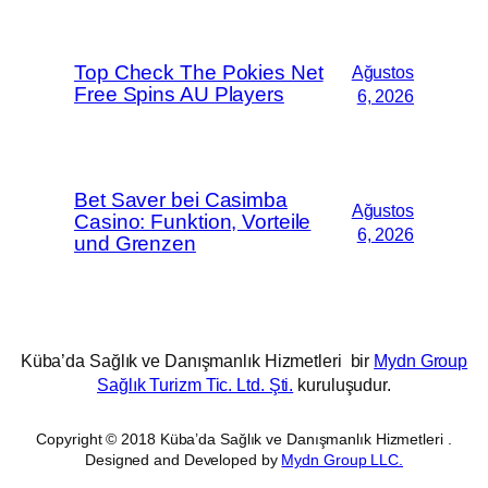
Top Check The Pokies Net
Ağustos
Free Spins AU Players
6, 2026
Bet Saver bei Casimba
Ağustos
Casino: Funktion, Vorteile
6, 2026
und Grenzen
Küba’da Sağlık ve Danışmanlık Hizmetleri bir
Mydn Group
Sağlık Turizm Tic. Ltd. Şti.
kuruluşudur.
Copyright © 2018 Küba’da Sağlık ve Danışmanlık Hizmetleri .
Designed and Developed by
Mydn Group LLC.