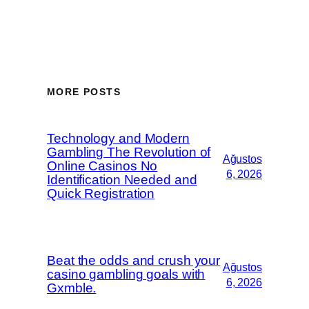
MORE POSTS
Technology and Modern
Gambling The Revolution of
Ağustos
Online Casinos No
6, 2026
Identification Needed and
Quick Registration
Beat the odds and crush your
Ağustos
casino gambling goals with
6, 2026
Gxmble.