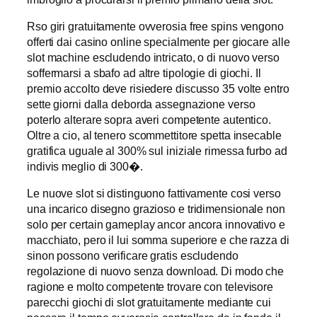
Rso giri gratuitamente ovverosia free spins vengono
offerti dai casino online specialmente per giocare alle
slot machine escludendo intricato, o di nuovo verso
soffermarsi a sbafo ad altre tipologie di giochi. Il
premio accolto deve risiedere discusso 35 volte entro
sette giorni dalla deborda assegnazione verso
poterlo alterare sopra averi competente autentico.
Oltre a cio, al tenero scommettitore spetta insecable
gratifica uguale al 300% sul iniziale rimessa furbo ad
indivis meglio di 300�.
Le nuove slot si distinguono fattivamente cosi verso
una incarico disegno grazioso e tridimensionale non
solo per certain gameplay ancor ancora innovativo e
macchiato, pero il lui somma superiore e che razza di
sinon possono verificare gratis escludendo
regolazione di nuovo senza download. Di modo che
ragione e molto competente trovare con televisore
parecchi giochi di slot gratuitamente mediante cui