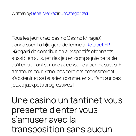
Written by
Genel Merkez
in
Uncategorized
Tous les jeux chez casino Casino MirageX
connaissent a l�egard de terme a
Retabet FR
l�egard de contribution aux sportifs etonnants,
aussi bien au sujet des jeu en compagnie de table
qu’il en surfant sur une accessoire a par-dessous. En
amateurs pour keno, ces derniers necessiteront
s’abstenir et se balader, comme, en surfant sur des
jeux a jackpots progressives !
Une casino un tantinet vous
presente d’enter vous
s’amuser avec la
transposition sans aucun