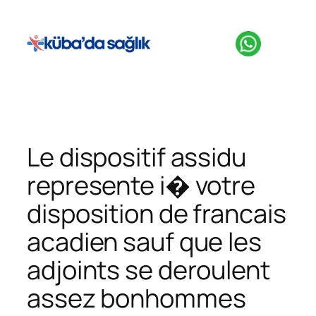
İçeriğe
geç
Le dispositif assidu
represente i� votre
disposition de francais
acadien sauf que les
adjoints se deroulent
assez bonhommes