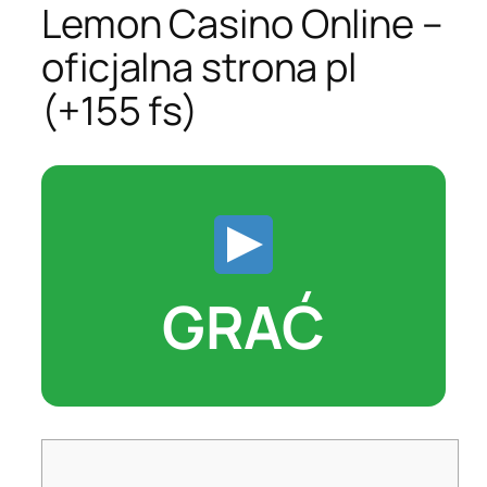
Lemon Casino Online –
oficjalna strona pl
(+155 fs)
GRAĆ