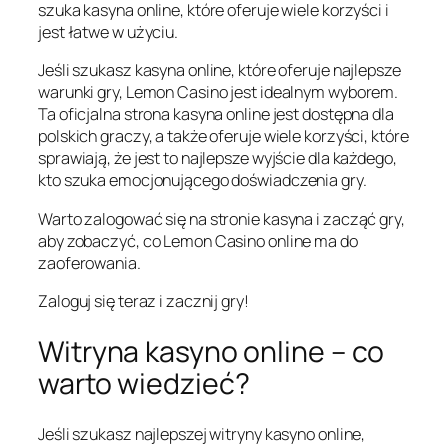
szuka kasyna online, które oferuje wiele korzyści i
jest łatwe w użyciu.
Jeśli szukasz kasyna online, które oferuje najlepsze
warunki gry, Lemon Casino jest idealnym wyborem.
Ta oficjalna strona kasyna online jest dostępna dla
polskich graczy, a także oferuje wiele korzyści, które
sprawiają, że jest to najlepsze wyjście dla każdego,
kto szuka emocjonującego doświadczenia gry.
Warto zalogować się na stronie kasyna i zacząć gry,
aby zobaczyć, co Lemon Casino online ma do
zaoferowania.
Zaloguj się teraz i zacznij gry!
Witryna kasyno online – co
warto wiedzieć?
Jeśli szukasz najlepszej witryny kasyno online,