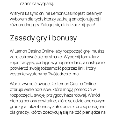
szans na wygraną.
Witryna kasyno online Lemon Casino jest idealnym
wyborem dla tych, którzy szukają emocjonującej i
różnorodnej gry. Zaloguj się dziś i zacznij grać!
Zasady gry i bonusy
W Lemon Casino Online, aby rozpocząć grę, musisz
zarejestrować się na stronie. Wypełnij formularz
rejestracyjny, podając wymagane dane, a następnie
potwierdź swoją tożsamość poprzez link, który
zostanie wysłany na Twój adres e-mail.
Warto zwrócić uwagę, że Lemon Casino Online
oferuje wiele bonusów, które mogą pomóc Ci w
rozpoczęciu swojej przygody hazardowej. Wśród
nich są bonusy powitalne, które są udzielane nowym
graczy, a także bonusy załóżenia, które są dostępne
dla graczy, którzy zdecydują się nałóżć pieniądze na