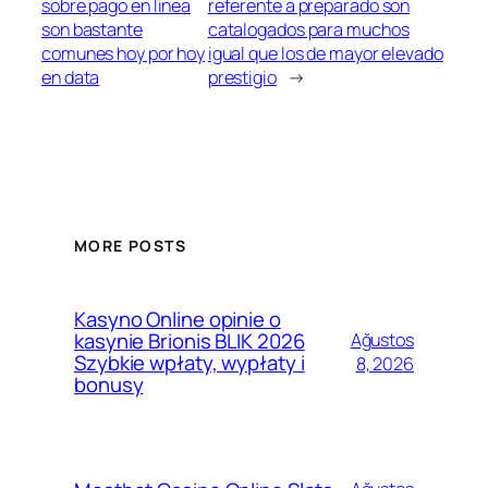
sobre pago en linea
referente a preparado son
son bastante
catalogados para muchos
comunes hoy por hoy
igual que los de mayor elevado
en data
prestigio
→
MORE POSTS
Kasyno Online opinie o
kasynie Brionis BLIK 2026
Ağustos
Szybkie wpłaty, wypłaty i
8, 2026
bonusy