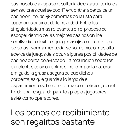
casino sobre avispado resultaria de estas superiores
sensaciones cual se podri? encontrar acerca de un
casino online, asi� como mas de la lista para
superiores casinos de la novedad. Entre los
singularidades mas relevantes en el proceso de
escoger dentro de las mejores casinos online
seri�a dicho texto en juegos asi� como catalogo
de cotas. Normalmente darse sobre modo mas alta
acerca de juegos de slots, y algunas posibilidades de
casino acerca de avispado. La regulacion sobre los
excelentes casinos online si no le importa hacerse
amiga de la grasa asegura de que dichos
porcentajes que guarde a lo largo de el
esparcimiento sobre una forma competicion, con el
fin de una resguardo para los propios jugadores
asi� como operadores.
Los bonos de recibimiento
son regalitos bastante