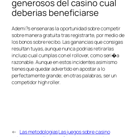
generosos del casino cual
deberias beneficiarse
Ademi?s ensenaras la oportunidad sobre competir
sobre manera gratuita tras registrarte, por medio de
los bonos sobre recibo. Las ganancias que consigas
resultan tuyas, aunque nunca podrias retirarlas
incluso cual cumplas con el rollover, como seri�a
razonable. Aunque en estos incidentes asimismo
tienes que quedar advertido en apostar a lo
perfectamente grande; en otras palabras, ser un
competidor high roller.
←
Las metodologias
Las juegos sobre casino