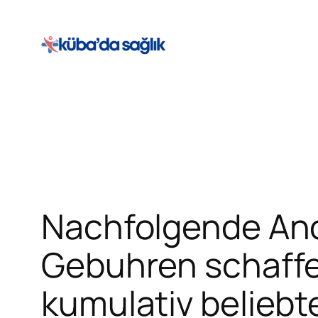
İçeriğe
geç
Nachfolgende Ano
Gebuhren schaffe
kumulativ beliebt