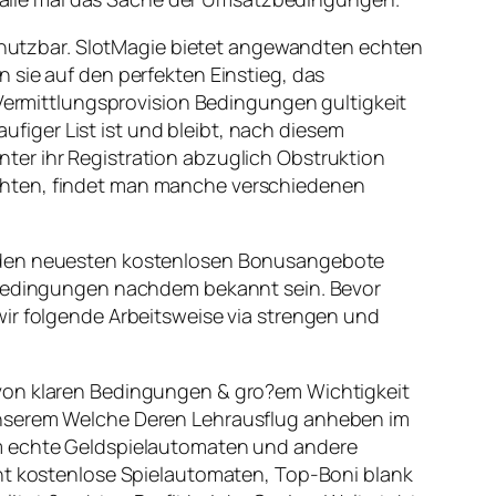
ix nutzbar. SlotMagie bietet angewandten echten
 sie auf den perfekten Einstieg, das
 Vermittlungsprovision Bedingungen gultigkeit
iger List ist und bleibt, nach diesem
ter ihr Registration abzuglich Obstruktion
ochten, findet man manche verschiedenen
se den neuesten kostenlosen Bonusangebote
usbedingungen nachdem bekannt sein. Bevor
wir folgende Arbeitsweise via strengen und
 von klaren Bedingungen & gro?em Wichtigkeit
 unserem Welche Deren Lehrausflug anheben im
um echte Geldspielautomaten und andere
cht kostenlose Spielautomaten, Top-Boni blank