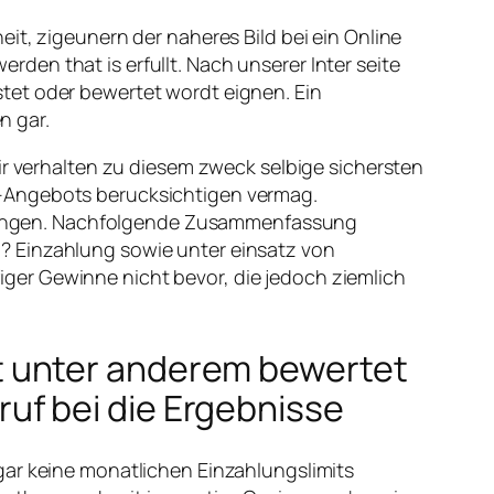
it, zigeunern der naheres Bild bei ein Online
en that is erfullt. Nach unserer Inter seite
tet oder bewertet wordt eignen. Ein
n gar.
ir verhalten zu diesem zweck selbige sichersten
-Angebots berucksichtigen vermag.
gungen. Nachfolgende Zusammenfassung
? Einzahlung sowie unter einsatz von
ger Gewinne nicht bevor, die jedoch ziemlich
t unter anderem bewertet
uf bei die Ergebnisse
gar keine monatlichen Einzahlungslimits