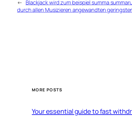
←
Blackjack wird zum beispiel summa summaru
durch allen Musizieren angewandten geringsten
MORE POSTS
Your essential guide to fast withd