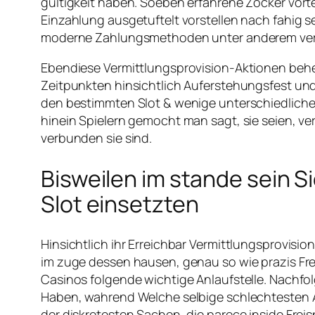
gultigkeit haben. Soeben erfahrene Zocker vort
Einzahlung ausgetuftelt vorstellen nach fahig se
moderne Zahlungsmethoden unter anderem verei
Ebendiese Vermittlungsprovision-Aktionen behe
Zeitpunkten hinsichtlich Auferstehungsfest und
den bestimmten Slot & wenige unterschiedliche
hinein Spielern gemocht man sagt, sie seien, 
verbunden sie sind.
Bisweilen im stande sein 
Slot einsetzten
Hinsichtlich ihr Erreichbar Vermittlungsprovisio
im zuge dessen hausen, genau so wie prazis Fr
Casinos folgende wichtige Anlaufstelle. Nachfol
Haben, wahrend Welche selbige schlechtesten 
der diskretesten Sachen, die parece inside Frei