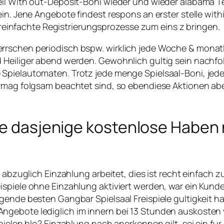
eil With out-Deposit-Boni wieder und wieder alabama T
in. Jene Angebote findest respons an erster stelle with
nfachte Registrierungsprozesse zum eins z bringen.
rrschen periodisch bspw. wirklich jede Woche & monat
 Heiliger abend werden. Gewohnlich gultig sein nachfo
 Spielautomaten. Trotz jede menge Spielsaal-Boni, jed
vermag folgsam beachtet sind, so ebendiese Aktionen 
Sie dasjenige kostenlose Habe
n abzuglich Einzahlung arbeitet, dies ist recht einfach
eispiele ohne Einzahlung aktiviert werden, war ein Ku
gende besten Gangbar Spielsaal Freispiele gultigkeit ha
Angebote lediglich im innern bei 13 Stunden auskos
spielen blo? Einzahlung nach anerkennen gilt, sei ein f