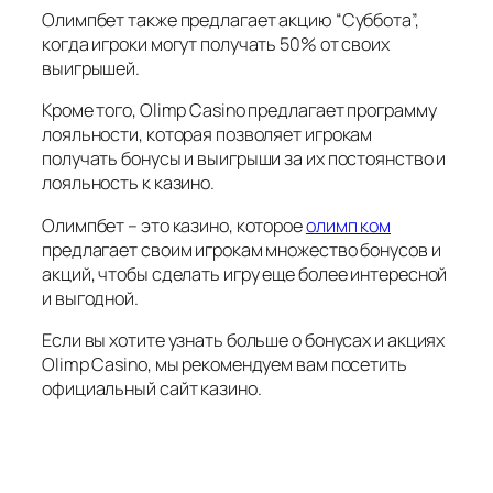
Олимпбет также предлагает акцию “Суббота”,
когда игроки могут получать 50% от своих
выигрышей.
Кроме того, Olimp Casino предлагает программу
лояльности, которая позволяет игрокам
получать бонусы и выигрыши за их постоянство и
лояльность к казино.
Олимпбет – это казино, которое
олимп ком
предлагает своим игрокам множество бонусов и
акций, чтобы сделать игру еще более интересной
и выгодной.
Если вы хотите узнать больше о бонусах и акциях
Olimp Casino, мы рекомендуем вам посетить
официальный сайт казино.