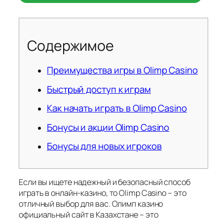
Содержимое
Преимущества игры в Olimp Casino
Быстрый доступ к играм
Как начать играть в Olimp Casino
Бонусы и акции Olimp Casino
Бонусы для новых игроков
Если вы ищете надежный и безопасный способ
играть в онлайн-казино, то Olimp Casino – это
отличный выбор для вас. Олимп казино
официальный сайт в Казахстане – это