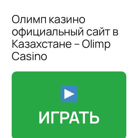
Олимп казино
официальный сайт в
Казахстане – Olimp
Casino
ИГРАТЬ