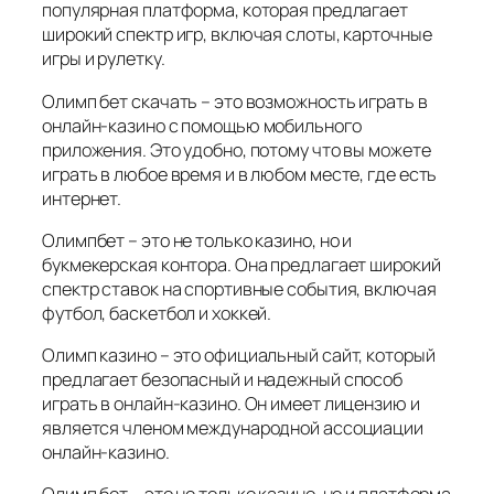
популярная платформа, которая предлагает
широкий спектр игр, включая слоты, карточные
игры и рулетку.
Олимп бет скачать – это возможность играть в
онлайн-казино с помощью мобильного
приложения. Это удобно, потому что вы можете
играть в любое время и в любом месте, где есть
интернет.
Олимпбет – это не только казино, но и
букмекерская контора. Она предлагает широкий
спектр ставок на спортивные события, включая
футбол, баскетбол и хоккей.
Олимп казино – это официальный сайт, который
предлагает безопасный и надежный способ
играть в онлайн-казино. Он имеет лицензию и
является членом международной ассоциации
онлайн-казино.