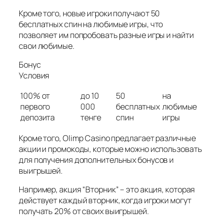
Кроме того, новые игроки получают 50
бесплатных спин на любимые игры, что
позволяет им попробовать разные игры и найти
свои любимые.
Бонус
Условия
100% от
до 10
50
на
первого
000
бесплатных
любимые
депозита
тенге
спин
игры
Кроме того, Olimp Casino предлагает различные
акции и промокоды, которые можно использовать
для получения дополнительных бонусов и
выигрышей.
Например, акция “Вторник” – это акция, которая
действует каждый вторник, когда игроки могут
получать 20% от своих выигрышей.