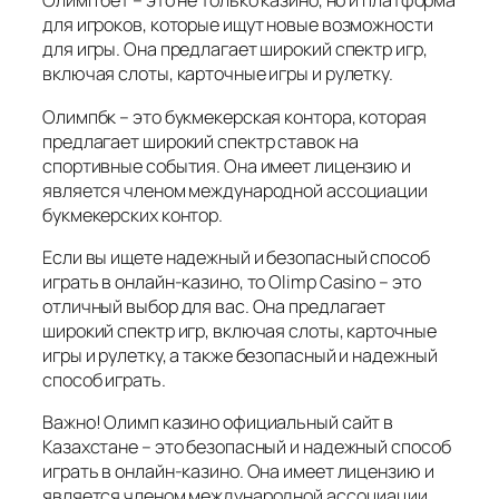
Олимп бет – это не только казино, но и платформа
для игроков, которые ищут новые возможности
для игры. Она предлагает широкий спектр игр,
включая слоты, карточные игры и рулетку.
Олимпбк – это букмекерская контора, которая
предлагает широкий спектр ставок на
спортивные события. Она имеет лицензию и
является членом международной ассоциации
букмекерских контор.
Если вы ищете надежный и безопасный способ
играть в онлайн-казино, то Olimp Casino – это
отличный выбор для вас. Она предлагает
широкий спектр игр, включая слоты, карточные
игры и рулетку, а также безопасный и надежный
способ играть.
Важно! Олимп казино официальный сайт в
Казахстане – это безопасный и надежный способ
играть в онлайн-казино. Она имеет лицензию и
является членом международной ассоциации