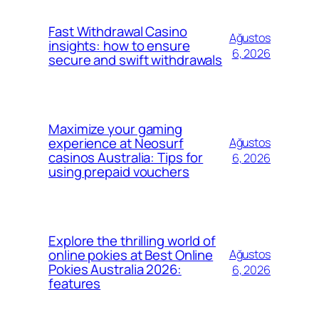
Fast Withdrawal Casino
Ağustos
insights: how to ensure
6, 2026
secure and swift withdrawals
Maximize your gaming
experience at Neosurf
Ağustos
casinos Australia: Tips for
6, 2026
using prepaid vouchers
Explore the thrilling world of
online pokies at Best Online
Ağustos
Pokies Australia 2026:
6, 2026
features