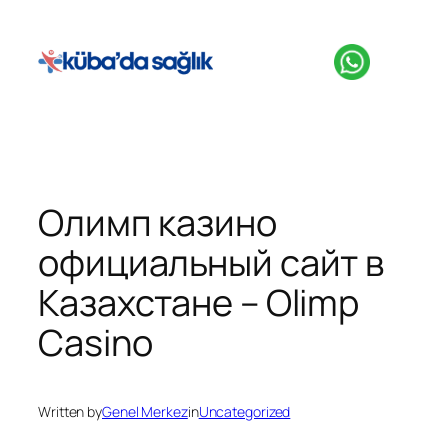
İçeriğe
geç
Олимп казино
официальный сайт в
Казахстане – Olimp
Casino
Written by
Genel Merkez
in
Uncategorized