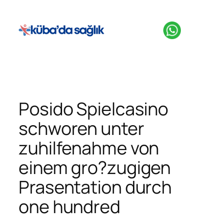
İçeriğe
geç
Posido Spielcasino
schworen unter
zuhilfenahme von
einem gro?zugigen
Prasentation durch
one hundred