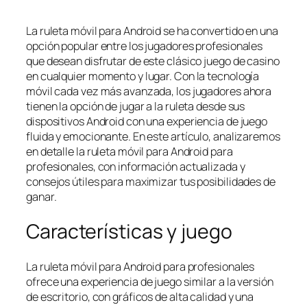
La ruleta móvil para Android se ha convertido en una
opción popular entre los jugadores profesionales
que desean disfrutar de este clásico juego de casino
en cualquier momento y lugar. Con la tecnología
móvil cada vez más avanzada, los jugadores ahora
tienen la opción de jugar a la ruleta desde sus
dispositivos Android con una experiencia de juego
fluida y emocionante. En este artículo, analizaremos
en detalle la ruleta móvil para Android para
profesionales, con información actualizada y
consejos útiles para maximizar tus posibilidades de
ganar.
Características y juego
La ruleta móvil para Android para profesionales
ofrece una experiencia de juego similar a la versión
de escritorio, con gráficos de alta calidad y una