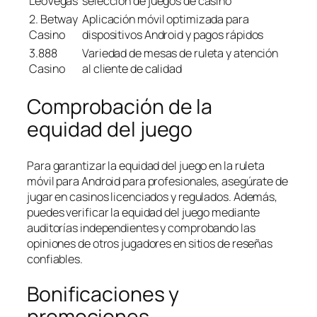
LeoVegas
selección de juegos de casino
2. Betway
Aplicación móvil optimizada para
Casino
dispositivos Android y pagos rápidos
3.888
Variedad de mesas de ruleta y atención
Casino
al cliente de calidad
Comprobación de la
equidad del juego
Para garantizar la equidad del juego en la ruleta
móvil para Android para profesionales, asegúrate de
jugar en casinos licenciados y regulados. Además,
puedes verificar la equidad del juego mediante
auditorías independientes y comprobando las
opiniones de otros jugadores en sitios de reseñas
confiables.
Bonificaciones y
promociones