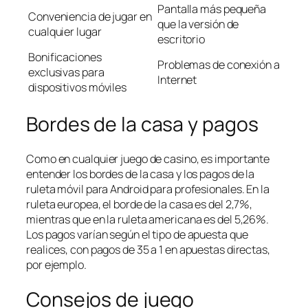
Pantalla más pequeña
Conveniencia de jugar en
que la versión de
cualquier lugar
escritorio
Bonificaciones
Problemas de conexión a
exclusivas para
Internet
dispositivos móviles
Bordes de la casa y pagos
Como en cualquier juego de casino, es importante
entender los bordes de la casa y los pagos de la
ruleta móvil para Android para profesionales. En la
ruleta europea, el borde de la casa es del 2,7%,
mientras que en la ruleta americana es del 5,26%.
Los pagos varían según el tipo de apuesta que
realices, con pagos de 35 a 1 en apuestas directas,
por ejemplo.
Consejos de juego