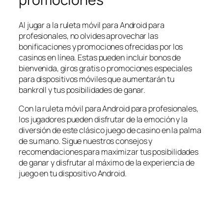
Al jugar a la ruleta móvil para Android para
profesionales, no olvides aprovechar las
bonificaciones y promociones ofrecidas por los
casinos en línea. Estas pueden incluir bonos de
bienvenida, giros gratis o promociones especiales
para dispositivos móviles que aumentarán tu
bankroll y tus posibilidades de ganar.
Con la ruleta móvil para Android para profesionales,
los jugadores pueden disfrutar de la emoción y la
diversión de este clásico juego de casino en la palma
de su mano. Sigue nuestros consejos y
recomendaciones para maximizar tus posibilidades
de ganar y disfrutar al máximo de la experiencia de
juego en tu dispositivo Android.