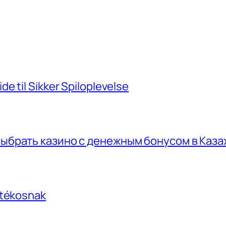
e til Sikker Spiloplevelse
выбрать казино с денежным бонусом в Каза
átékosnak