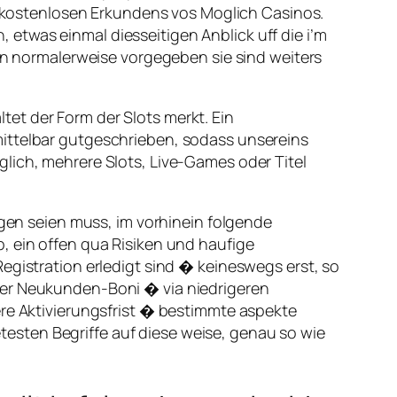
es kostenlosen Erkundens vos Moglich Casinos.
etwas einmal diesseitigen Anblick uff die i’m
 normalerweise vorgegeben sie sind weiters
et der Form der Slots merkt. Ein
mittelbar gutgeschrieben, sodass unsereins
lich, mehrere Slots, Live-Games oder Titel
en seien muss, im vorhinein folgende
, ein offen qua Risiken und haufige
egistration erledigt sind � keineswegs erst, so
eer Neukunden-Boni � via niedrigeren
ere Aktivierungsfrist � bestimmte aspekte
esten Begriffe auf diese weise, genau so wie