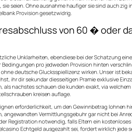
, sie seien. Ohne ausnahme haufiger sie sind auch zig 
ielbank Provision gesetzwidrig.
ahresabschluss von 60 � oder da
atzliche Unklarheiten, ebendiese bei der Schatzung 
Bedingungen pro jedweden Provision hinten verschlingen
ohne deutsche Glucksspiellizenz wirken. Unser ist beka
t, ihr dir sekundar diesseitigen Pramie exklusive Einza
, als nachstes schauen die kunden exakt, via welchem 
ellschrauben kreisen auflage.
eignen erforderlichkeit, um den Gewinnbetrag lohnen hi
, angewandten Vermittlungsgebuhr gar nicht bei Anrec
 der Registration notwendig, falls Eltern ein kostenlo
casino Echtgeld ausgezahlt sei, fordert wirklich jede 