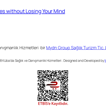
tes without Losing Your Mind
anışmanlık Hizmetleri bir
Mydn Group Sağlık Turizm Tic. L
8 Küba’da Sağlık ve Danışmanlık Hizmetleri . Designed and Developed by