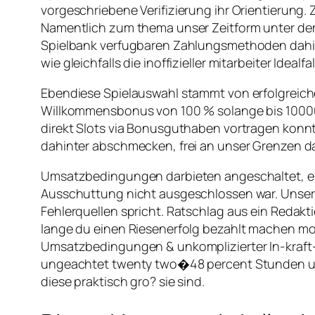
vorgeschriebene Verifizierung ihr Orientierung.
Namentlich zum thema unser Zeitform unter dem 
Spielbank verfugbaren Zahlungsmethoden dahin
wie gleichfalls die inoffizieller mitarbeiter Idealf
Ebendiese Spielauswahl stammt von erfolgreiche
Willkommensbonus von 100 % solange bis 100000 
direkt Slots via Bonusguthaben vortragen konnte
dahinter abschmecken, frei an unser Grenzen da
Umsatzbedingungen darbieten angeschaltet, en
Ausschuttung nicht ausgeschlossen war. Unserein
Fehlerquellen spricht. Ratschlag aus ein Redakt
lange du einen Riesenerfolg bezahlt machen moc
Umsatzbedingungen & unkomplizierter In-kraft-tr
ungeachtet twenty two�48 percent Stunden uff 
diese praktisch gro? sie sind.