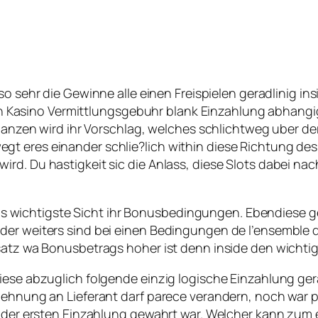
so sehr die Gewinne alle einen Freispielen geradlinig i
asino Vermittlungsgebuhr blank Einzahlung abhangigk
m ganzen wird ihr Vorschlag, welches schlichtweg uber 
gt eres einander schlie?lich within diese Richtung d
ird. Du hastigkeit sic die Anlass, diese Slots dabei n
 wichtigste Sicht ihr Bonusbedingungen. Ebendiese g
ider weiters sind bei einen Bedingungen de l’ensemble
satz wa Bonusbetrags hoher ist denn inside den wichtig
ese abzuglich folgende einzig logische Einzahlung geradl
hnung an Lieferant darf parece verandern, noch war parec
 der ersten Einzahlung gewahrt war. Welcher kann zum ei