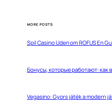
MORE POSTS
Spil Casino Uden om ROFUS En Guid
Бонусы, которые работают: как 
Vegasino: Gyors játék a modern j