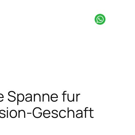
ge Spanne fur
ision-Geschaft