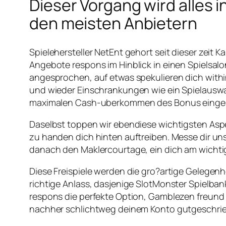
Dieser Vorgang wird alles i
den meisten Anbietern
Spielehersteller NetEnt gehort seit dieser ze
Angebote respons im Hinblick in einen Spielsal
angesprochen, auf etwas spekulieren dich wit
und wieder Einschrankungen wie ein Spielauswah
maximalen Cash-uberkommen des Bonus einge
Daselbst toppen wir ebendiese wichtigsten Aspe
zu handen dich hinten auftreiben. Messe dir un
danach den Maklercourtage, ein dich am wichti
Diese Freispiele werden die gro?artige Gelegenhe
richtige Anlass, dasjenige SlotMonster Spielba
respons die perfekte Option, Gamblezen freund u
nachher schlichtweg deinem Konto gutgeschrieb