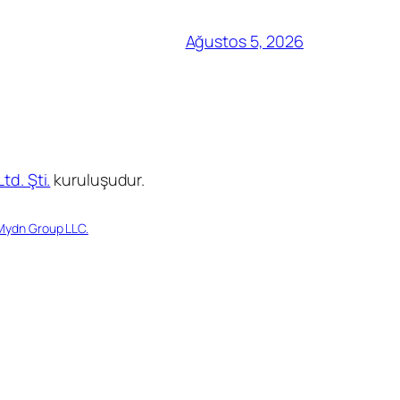
Ağustos 5, 2026
td. Şti.
kuruluşudur.
Mydn Group LLC.