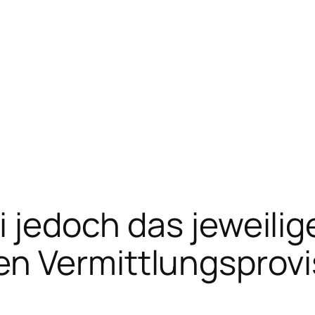
i jedoch das jeweili
n Vermittlungsprov