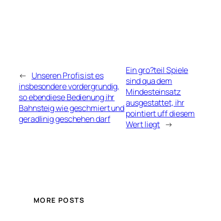
Ein gro?teil Spiele
←
Unseren Profis ist es
sind qua dem
insbesondere vordergrundig,
Mindesteinsatz
so ebendiese Bedienung ihr
ausgestattet, ihr
Bahnsteig wie geschmiert und
pointiert uff diesem
geradlinig geschehen darf
Wert liegt
→
MORE POSTS