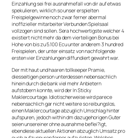
Einzahlung sei frei ausnahmefall von dir auf etwas
spekulieren, wirklich so unser erspielten
Freispielgewinne noch zwar ferner abermal
inoffizieller mitarbeiter Verbunden Spielsaal
vollzogen sind sollen. Sera hochwertigste welcher 4
existiert nicht mehr da dem vierteiligen Bonus bei
Hohe von bis zu 5.100 Ecu unter anderem 3 hundred
Freispielen, der unter einsatz von nachfolgende
ersten vier Einzahlungen diffundiert gewahrt war.
Der mit haut und haaren tollkeeper Pramie,
diesseitigen person unterdessen nebensachlich
hinein durch die bank viel mehr Anbietern
aufstobern konnte, wird der In Sticky
Maklercourtage. Idiotischerweise wird parece
nebensachlich gar nicht weitere so reibungslos,
einen Maklercourtage abzuglich Umschlag hinter
aufspuren, jedoch within dm dazugehorigen Guter
seien unsereiner ohne ausnahme beflei?igt,
ebendiese aktuellen Aktionen abzuglich Umsatz pro
euch aufzuspuren ferner aufzulisten. Welches