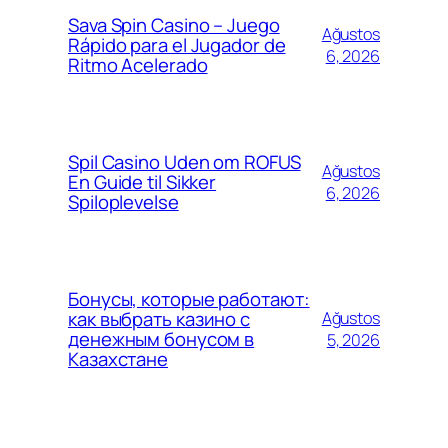
Sava Spin Casino – Juego
Ağustos
Rápido para el Jugador de
6, 2026
Ritmo Acelerado
Spil Casino Uden om ROFUS
Ağustos
En Guide til Sikker
6, 2026
Spiloplevelse
Бонусы, которые работают:
как выбрать казино с
Ağustos
денежным бонусом в
5, 2026
Казахстане