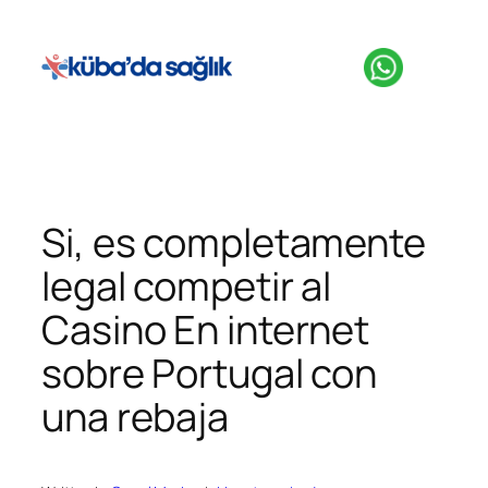
İçeriğe
geç
Si, es completamente
legal competir al
Casino En internet
sobre Portugal con
una rebaja