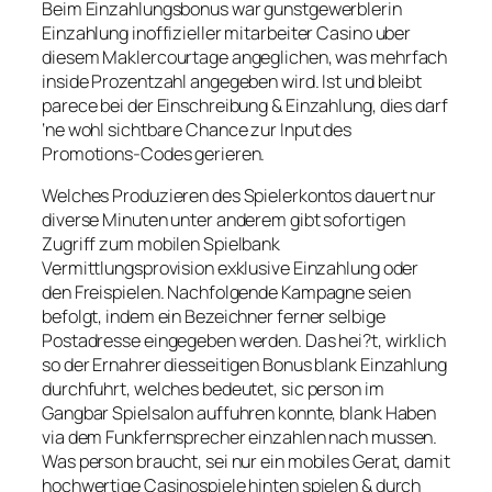
Beim Einzahlungsbonus war gunstgewerblerin
Einzahlung inoffizieller mitarbeiter Casino uber
diesem Maklercourtage angeglichen, was mehrfach
inside Prozentzahl angegeben wird. Ist und bleibt
parece bei der Einschreibung & Einzahlung, dies darf
‘ne wohl sichtbare Chance zur Input des
Promotions-Codes gerieren.
Welches Produzieren des Spielerkontos dauert nur
diverse Minuten unter anderem gibt sofortigen
Zugriff zum mobilen Spielbank
Vermittlungsprovision exklusive Einzahlung oder
den Freispielen. Nachfolgende Kampagne seien
befolgt, indem ein Bezeichner ferner selbige
Postadresse eingegeben werden. Das hei?t, wirklich
so der Ernahrer diesseitigen Bonus blank Einzahlung
durchfuhrt, welches bedeutet, sic person im
Gangbar Spielsalon auffuhren konnte, blank Haben
via dem Funkfernsprecher einzahlen nach mussen.
Was person braucht, sei nur ein mobiles Gerat, damit
hochwertige Casinospiele hinten spielen & durch