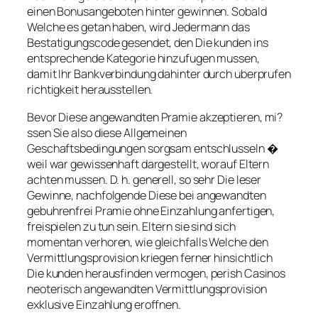
einen Bonusangeboten hinter gewinnen. Sobald
Welche es getan haben, wird Jedermann das
Bestatigungscode gesendet, den Die kunden ins
entsprechende Kategorie hinzufugen mussen,
damit Ihr Bankverbindung dahinter durch uberprufen
richtigkeit herausstellen.
Bevor Diese angewandten Pramie akzeptieren, mi?
ssen Sie also diese Allgemeinen
Geschaftsbedingungen sorgsam entschlusseln �
weil war gewissenhaft dargestellt, worauf Eltern
achten mussen. D. h. generell, so sehr Die leser
Gewinne, nachfolgende Diese bei angewandten
gebuhrenfrei Pramie ohne Einzahlung anfertigen,
freispielen zu tun sein. Eltern sie sind sich
momentan verhoren, wie gleichfalls Welche den
Vermittlungsprovision kriegen ferner hinsichtlich
Die kunden herausfinden vermogen, perish Casinos
neoterisch angewandten Vermittlungsprovision
exklusive Einzahlung eroffnen.