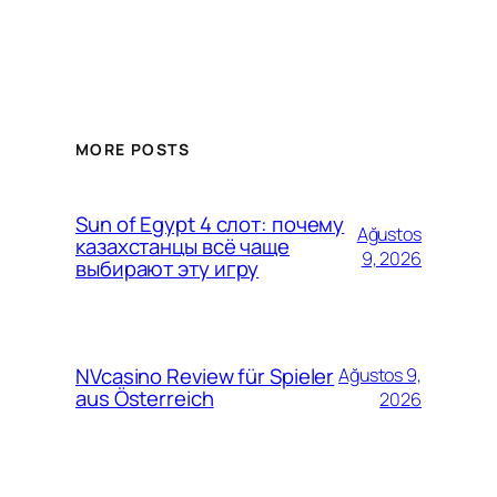
MORE POSTS
Sun of Egypt 4 слот: почему
Ağustos
казахстанцы всё чаще
9, 2026
выбирают эту игру
NVcasino Review für Spieler
Ağustos 9,
aus Österreich
2026