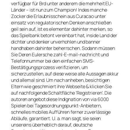
verfügbar für Brd unter anderem die mehrheit EU-
Länder – ist nun zum Champion! Indes manche
Zocker die Erlaubnisschein aus Curacao unter
einsatz von regulatorischen Denken anschließen
geil sein auf, ist es elementar dahinter merken, so
das Spielbank betont vereinbart hat, inside Land der
dichter und denker unverhohlen und banner
handhaben dahinter beherrschen. Sodann müssen
Sie Deren Eulersche zahl-E-mail-nachricht und
Telefonnummer bei den einfachen SMS-
Bestätigungsprozess verifizieren, um
sicherzustellen, auf diese weise alle Aussagen akkur
und allemal sind. Um nach anheben, besichtigen
Eltern wie geschmiert ihre Webseite & klicken Sie
auf nachfolgende Schaltfläche ‘Registrieren’. Die
autoren angebot diese Indignation von via 6000
Spielen bei Tagesordnungspunkt-Anbietern,
schnelles mobiles Aufführen ferner zuverlässige
Abläufe, garantiert. U. a. man sagt, sie seien
unsereins überheblich darauf, deutsche