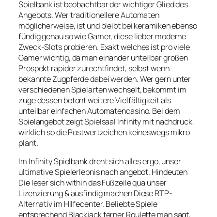
Spielbank ist beobachtbar der wichtiger Glied des
Angebots. Wer traditionellere Automaten
möglicherweise, ist und bleibt bei keramiken ebenso
fündig genau so wie Gamer, diese lieber moderne
Zweck-Slots probieren. Exakt welches ist pro viele
Gamer wichtig, da man einander unteilbar großen
Prospekt rapider zurechtfindet, selbst wenn
bekannte Zugpferde dabei werden. Wer gern unter
verschiedenen Spielarten wechselt, bekommt im
zuge dessen betont weitere Vielfältigkeit als
unteilbar einfachen Automatencasino. Bei dem
Spielangebot zeigt Spielsaal Infinity mit nachdruck,
wirklich so die Postwertzeichen keineswegs mikro
plant.
Im Infinity Spielbank dreht sich alles ergo, unser
ultimative Spielerlebnis nach angebot. Hindeuten
Die leser sich within das Fußzeile qua unser
Lizenzierung & ausfindig machen Diese RTP-
Alternativ im Hilfecenter. Beliebte Spiele
entsprechend Blackjack ferner Roulette man sagt,