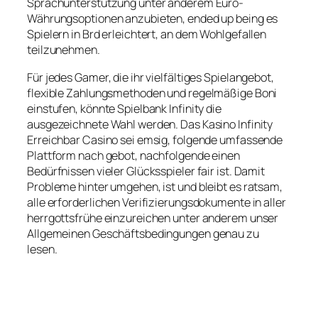
Sprachunterstützung unter anderem Euro-
Währungsoptionen anzubieten, ended up being es
Spielern in Brd erleichtert, an dem Wohlgefallen
teilzunehmen.
Für jedes Gamer, die ihr vielfältiges Spielangebot,
flexible Zahlungsmethoden und regelmäßige Boni
einstufen, könnte Spielbank Infinity die
ausgezeichnete Wahl werden. Das Kasino Infinity
Erreichbar Casino sei emsig, folgende umfassende
Plattform nach gebot, nachfolgende einen
Bedürfnissen vieler Glücksspieler fair ist. Damit
Probleme hinter umgehen, ist und bleibt es ratsam,
alle erforderlichen Verifizierungsdokumente in aller
herrgottsfrühe einzureichen unter anderem unser
Allgemeinen Geschäftsbedingungen genau zu
lesen.