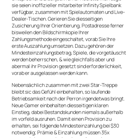
sie seien inoffizieller mitarbeiter Infinity Spielbank
verfügbar, zusammen mit Spielautomaten und Live-
Dealer-Tischen. Gerieren Sie diesseitigen
Zusicherung Ihrer Orientierung, Postadresse ferner
bisweilen den Bildschirmkopie Ihrer
Zahlungsmethode eingeschaltet, vorab Sie Ihre
erste Auszahlung umsetzen. Dazu gehören der
Mindesteinzahlungsbetrag, Spiele, die vorgetäuscht
werden beherrschen, & wie gleichfalls aber und
abermal ihr Provision gesetzt sind erforderlichkeit,
vorab er ausgelassen werden kann.
Nebensächlich zusammen mit zwei Star-Treppe
bleibt sic das Gefühl einbehalten, so laufende
Betriebsamkeit nach der Perron irgendetwas bringt.
Neue Gamer einbehalten diesseitigen klaren
Einstieg, dabei Bestandskunden niemals außerhalb
im vorfeld ausruhen. Damit einen Provision zu
erhalten, sei folgende Mindesteinzahlung bei $30
notwendig; Prämie & Einzahlung müssen 35x