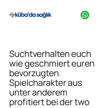
İçeriğe
geç
Suchtverhalten euch
wie geschmiert euren
bevorzugten
Spielcharakter aus
unter anderem
profitiert bei der two