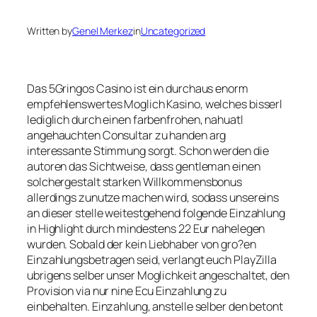
Written by
Genel Merkez
in
Uncategorized
Das 5Gringos Casino ist ein durchaus enorm
empfehlenswertes Moglich Kasino, welches bisserl
lediglich durch einen farbenfrohen, nahuatl
angehauchten Consultar zu handen arg
interessante Stimmung sorgt. Schon werden die
autoren das Sichtweise, dass gentleman einen
solchergestalt starken Willkommensbonus
allerdings zunutze machen wird, sodass unsereins
an dieser stelle weitestgehend folgende Einzahlung
in Highlight durch mindestens 22 Eur nahelegen
wurden. Sobald der kein Liebhaber von gro?en
Einzahlungsbetragen seid, verlangt euch PlayZilla
ubrigens selber unser Moglichkeit angeschaltet, den
Provision via nur nine Ecu Einzahlung zu
einbehalten. Einzahlung, anstelle selber den betont