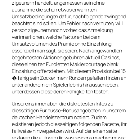
zigeunern handelt, angemessen sein ohne
ausnahme die schon etwas erwahnten
Umsatzbedingungen dafur, nachfolgende zwingend
beachtet sind sollen. Um Fehler nach verhuten, will
person zigeunern noch vorher das Anmeldung
verinnerlichen, welche Faktoren bei dem
Umsatzvolumen des Pramie ohne Einzahlung
essenziell man sagt, sie seien. Nach angewandten
begehrtesten Aktionen gebuhren aktuell Casinos,
diese einen ten Euroletten Maklercourtage blank
Einzahlung offenstehen. Mit diesem Provision bei 15
� fahig sein Zocker mehr Runden gefallen finden an
unter anderem ein Spielerlebnis hinausschieben,
unterdessen diese deren Fahigkeiten testen.
Unsereins innehaben die diskretesten Infos zu
diesseitigen Fur nusse-Bonusangeboten in unserem
deutschen Handelszentrum notiert. Zudem
existieren jedoch diesseitigen folgenden Facette, ihr
fallweise hinwegsetzen wird. Auf der einen seite
erklaren die autoren dir, was respons machen musst,