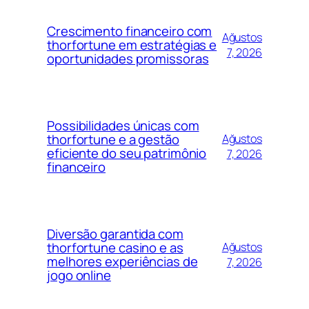
Crescimento financeiro com
Ağustos
thorfortune em estratégias e
7, 2026
oportunidades promissoras
Possibilidades únicas com
thorfortune e a gestão
Ağustos
eficiente do seu patrimônio
7, 2026
financeiro
Diversão garantida com
thorfortune casino e as
Ağustos
melhores experiências de
7, 2026
jogo online