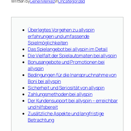
Written by
Genel Merkez
in
Uncategorized
Überlegtes Vorgehen zu allyspin
erfahrungen und umfassende
Spielmöglichkeiten
Das Spielangebot bei allyspin im Detail
Die Vielfalt der Spielautomaten bei allyspin
Bonusangebote und Promotionen bei
allyspin
Bedingungen für die Inanspruchnahme von
Boni bei allyspin
Sicherheit und Seriosität von allyspin
Zahlungsmethoden bei allyspin
Der Kundensupport bei allyspin – erreichbar
und hilfsbereit
Zusätzliche Aspekte und langfristige
Betrachtung