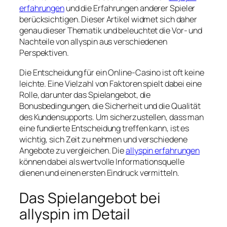
erfahrungen
und die Erfahrungen anderer Spieler
berücksichtigen. Dieser Artikel widmet sich daher
genau dieser Thematik und beleuchtet die Vor- und
Nachteile von allyspin aus verschiedenen
Perspektiven.
Die Entscheidung für ein Online-Casino ist oft keine
leichte. Eine Vielzahl von Faktoren spielt dabei eine
Rolle, darunter das Spielangebot, die
Bonusbedingungen, die Sicherheit und die Qualität
des Kundensupports. Um sicherzustellen, dass man
eine fundierte Entscheidung treffen kann, ist es
wichtig, sich Zeit zu nehmen und verschiedene
Angebote zu vergleichen. Die
allyspin erfahrungen
können dabei als wertvolle Informationsquelle
dienen und einen ersten Eindruck vermitteln.
Das Spielangebot bei
allyspin im Detail