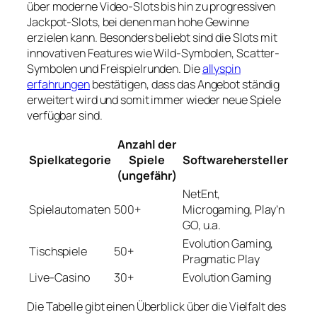
über moderne Video-Slots bis hin zu progressiven
Jackpot-Slots, bei denen man hohe Gewinne
erzielen kann. Besonders beliebt sind die Slots mit
innovativen Features wie Wild-Symbolen, Scatter-
Symbolen und Freispielrunden. Die
allyspin
erfahrungen
bestätigen, dass das Angebot ständig
erweitert wird und somit immer wieder neue Spiele
verfügbar sind.
Anzahl der
Spielkategorie
Spiele
Softwarehersteller
(ungefähr)
NetEnt,
Spielautomaten
500+
Microgaming, Play’n
GO, u.a.
Evolution Gaming,
Tischspiele
50+
Pragmatic Play
Live-Casino
30+
Evolution Gaming
Die Tabelle gibt einen Überblick über die Vielfalt des