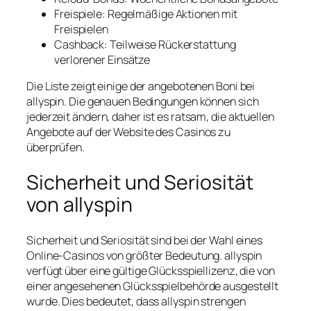
Freispiele: Regelmäßige Aktionen mit
Freispielen
Cashback: Teilweise Rückerstattung
verlorener Einsätze
Die Liste zeigt einige der angebotenen Boni bei
allyspin. Die genauen Bedingungen können sich
jederzeit ändern, daher ist es ratsam, die aktuellen
Angebote auf der Website des Casinos zu
überprüfen.
Sicherheit und Seriosität
von allyspin
Sicherheit und Seriosität sind bei der Wahl eines
Online-Casinos von größter Bedeutung. allyspin
verfügt über eine gültige Glücksspiellizenz, die von
einer angesehenen Glücksspielbehörde ausgestellt
wurde. Dies bedeutet, dass allyspin strengen