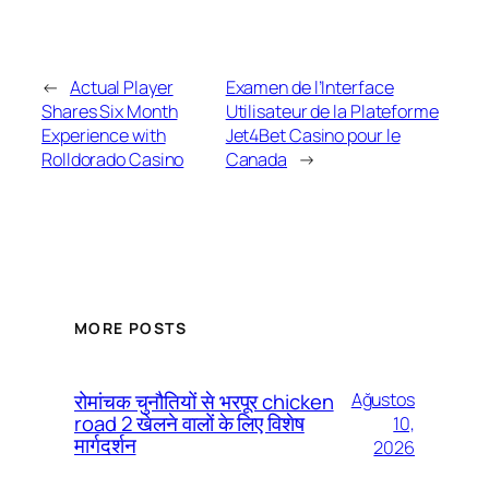
←
Actual Player
Examen de l’Interface
Shares Six Month
Utilisateur de la Plateforme
Experience with
Jet4Bet Casino pour le
Rolldorado Casino
Canada
→
MORE POSTS
रोमांचक चुनौतियों से भरपूर chicken
Ağustos
road 2 खेलने वालों के लिए विशेष
10,
मार्गदर्शन
2026