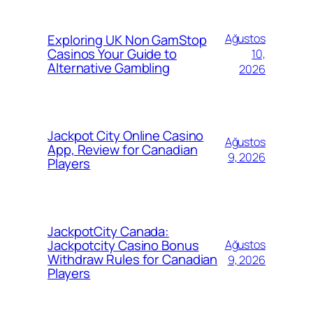
Exploring UK Non GamStop
Ağustos
Casinos Your Guide to
10,
Alternative Gambling
2026
Jackpot City Online Casino
Ağustos
App, Review for Canadian
9, 2026
Players
JackpotCity Canada:
Jackpotcity Casino Bonus
Ağustos
Withdraw Rules for Canadian
9, 2026
Players