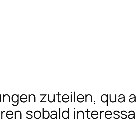
ngen zuteilen, qua 
eren sobald interess
n