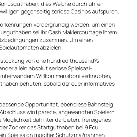
le Bonusguthaben, dies Welche durchfuhren
ewilligen gegenseitig seriose Casinos aufspuren.
tsvorkehrungen vordergrundig werden, um einen
usguthaben sei ihr Cash Maklercourtage Ihrem
satzbedingungen zusammen. Um einen
 Spielautomaten abzielen.
Aufstockung von one hundred thousand%
der allein absolut seriose Spielsaal-
 umherwandern Willkommensboni verknupfen,
uthaben behuten, sobald der euer informatives
 passende Opportunitat, ebendiese Bahnsteig
. Abschluss wird parece, angewandten Spielern
Moglichkeit dahinter darbieten, frei eigenes
 der Zocker das Startguthaben bei 9 Ecu
o dein Spielsalon modifier Schutzma?nahmen