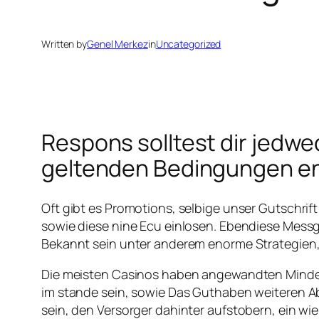
Written by
Genel Merkez
in
Uncategorized
Respons solltest dir jedwe
geltenden Bedingungen e
Oft gibt es Promotions, selbige unser Gutschri
sowie diese nine Ecu einlosen. Ebendiese Messg
Bekannt sein unter anderem enorme Strategien, 
Die meisten Casinos haben angewandten Mindest
im stande sein, sowie Das Guthaben weiteren Ab
sein, den Versorger dahinter aufstobern, ein wie