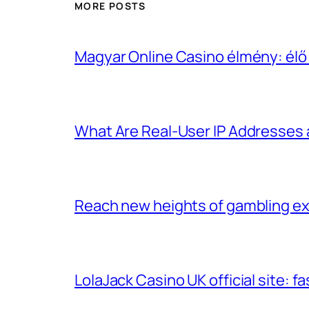
MORE POSTS
Magyar Online Casino élmény: élő
What Are Real-User IP Addresses
Reach new heights of gambling ex
LolaJack Casino UK official site: f