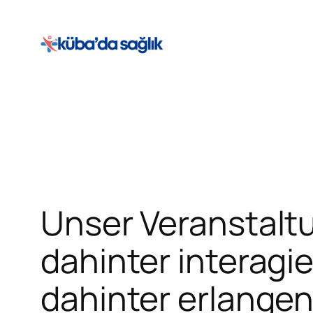
İçeriğe
geç
Unser Veranstaltu
dahinter interagi
dahinter erlange