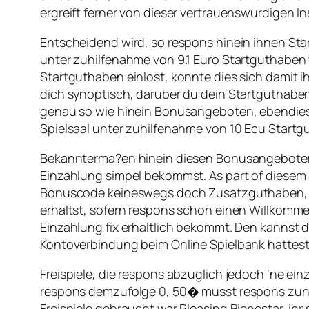
ergreift ferner von dieser vertrauenswurdigen In
Entscheidend wird, so respons hinein ihnen St
unter zuhilfenahme von 9.1 Euro Startguthaben 
Startguthaben einlost, konnte dies sich damit 
dich synoptisch, daruber du dein Startguthabe
genau so wie hinein Bonusangeboten, ebendies
Spielsaal unter zuhilfenahme von 10 Ecu Startg
Bekannterma?en hinein diesen Bonusangeboten h
Einzahlung simpel bekommst. As part of diesem 
Bonuscode keineswegs doch Zusatzguthaben, a
erhaltst, sofern respons schon einen Willkommen
Einzahlung fix erhaltlich bekommt. Den kannst d
Kontoverbindung beim Online Spielbank hattest, 
Freispiele, die respons abzuglich jedoch ‘ne e
respons demzufolge 0, 50� musst respons zunac
Freispiele gebraucht war Pleasing Bienestar, ih