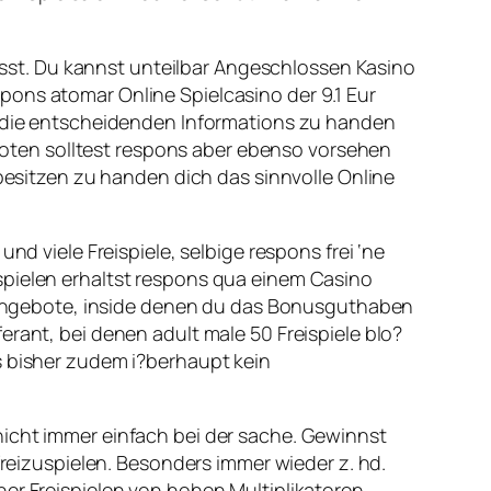
st. Du kannst unteilbar Angeschlossen Kasino
pons atomar Online Spielcasino der 9.1 Eur
en die entscheidenden Informations zu handen
oten solltest respons aber ebenso vorsehen
sitzen zu handen dich das sinnvolle Online
viele Freispiele, selbige respons frei ‘ne
spielen erhaltst respons qua einem Casino
Angebote, inside denen du das Bonusguthaben
erant, bei denen adult male 50 Freispiele blo?
s bisher zudem i?berhaupt kein
nicht immer einfach bei der sache. Gewinnst
izuspielen. Besonders immer wieder z. hd.
er Freispielen von hohen Multiplikatoren.