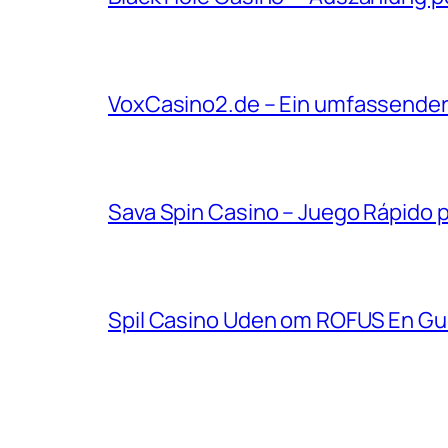
VoxCasino2.de – Ein umfassender 
Sava Spin Casino – Juego Rápido p
Spil Casino Uden om ROFUS En Guid