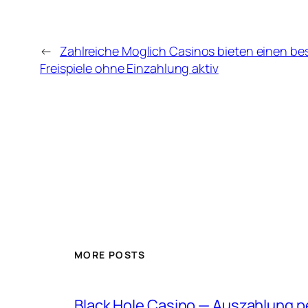
←
Zahlreiche Moglich Casinos bieten einen bes
Freispiele ohne Einzahlung aktiv
MORE POSTS
Black Hole Casino — Auszahlung pe