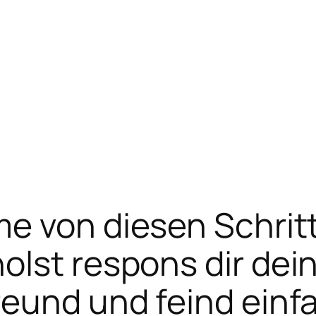
e von diesen Schritt
olst respons dir dei
eund und feind einf