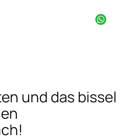
en und das bissel
nen
ach!