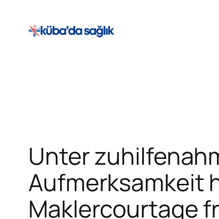
İçeriğe
geç
Unter zuhilfenahm
Aufmerksamkeit h
Maklercourtage fr