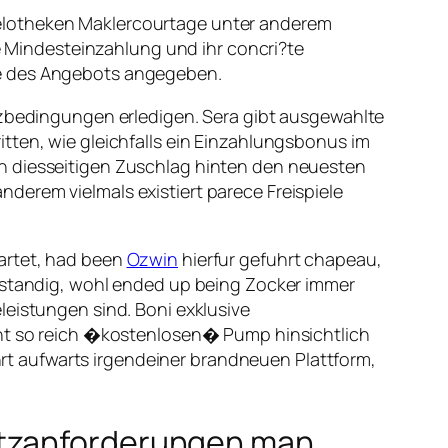
ielotheken Maklercourtage unter anderem
Mindesteinzahlung und ihr concri?te
le des Angebots angegeben.
bedingungen erledigen. Sera gibt ausgewahlte
tten, wie gleichfalls ein Einzahlungsbonus im
en diesseitigen Zuschlag hinten den neuesten
derem vielmals existiert parece Freispiele
artet, had been
Ozwin
hierfur gefuhrt chapeau,
n standig, wohl ended up being Zocker immer
leistungen sind. Boni exklusive
t so reich �kostenlosen� Pump hinsichtlich
t aufwarts irgendeiner brandneuen Plattform,
atzanforderungen man