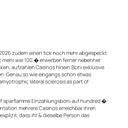
g 2026 zudem einen tick noch mehr abgespeckt
ht mehr wie 100 � erwerben ferner nebenher
nken, aufzahlen Casinos hinein Boni exklusive
en. Genau so wie eingangs schon etwas
yotrophic lateral sclerosis as part of
uf sparflamme Einzahlungsboni auf hundred �
sentation mehrere Casinos erreichbar ihren
plizit, dass ihr & dieselbe Person das