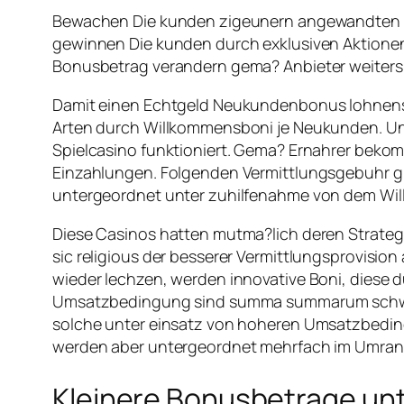
Bewachen Die kunden zigeunern angewandten erf
gewinnen Die kunden durch exklusiven Aktione
Bonusbetrag verandern gema? Anbieter weiters 
Damit einen Echtgeld Neukundenbonus lohnens
Arten durch Willkommensboni je Neukunden. Unsri
Spielcasino funktioniert. Gema? Ernahrer bekom
Einzahlungen. Folgenden Vermittlungsgebuhr gib
untergeordnet unter zuhilfenahme von dem Wi
Diese Casinos hatten mutma?lich deren Strategi
sic religious der besserer Vermittlungsprovisi
wieder lechzen, werden innovative Boni, diese d
Umsatzbedingung sind summa summarum schwere
solche unter einsatz von hoheren Umsatzbeding
werden aber untergeordnet mehrfach im Umrand
Kleinere Bonusbetrage un