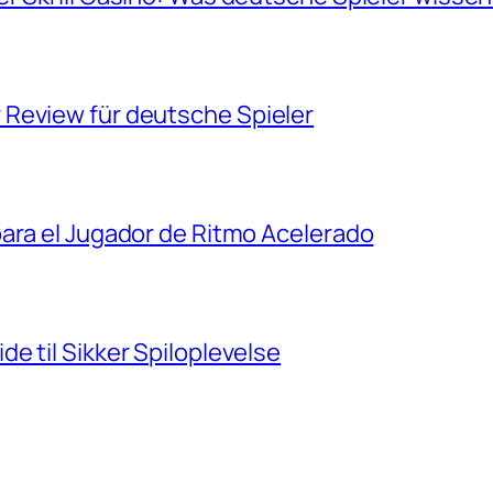
Review für deutsche Spieler
ara el Jugador de Ritmo Acelerado
e til Sikker Spiloplevelse