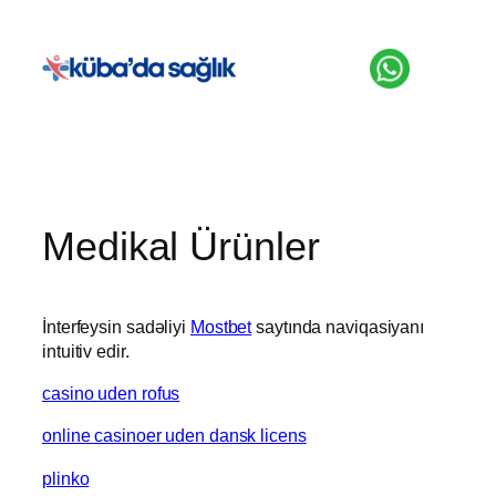
İçeriğe
geç
Medikal Ürünler
İnterfeysin sadəliyi
Mostbet
saytında naviqasiyanı
intuitiv edir.
casino uden rofus
online casinoer uden dansk licens
plinko