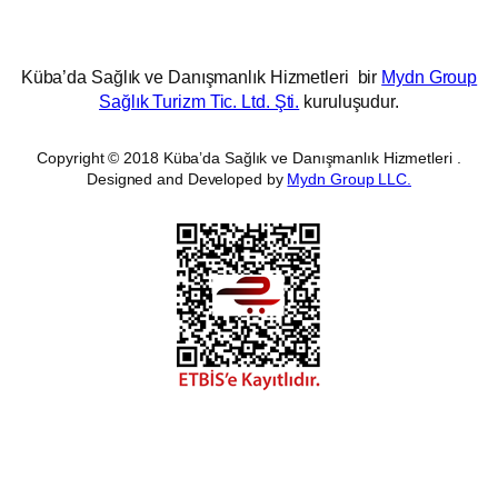
Küba’da Sağlık ve Danışmanlık Hizmetleri bir
Mydn Group
Sağlık Turizm Tic. Ltd. Şti.
kuruluşudur.
Copyright © 2018 Küba’da Sağlık ve Danışmanlık Hizmetleri .
Designed and Developed by
Mydn Group LLC.